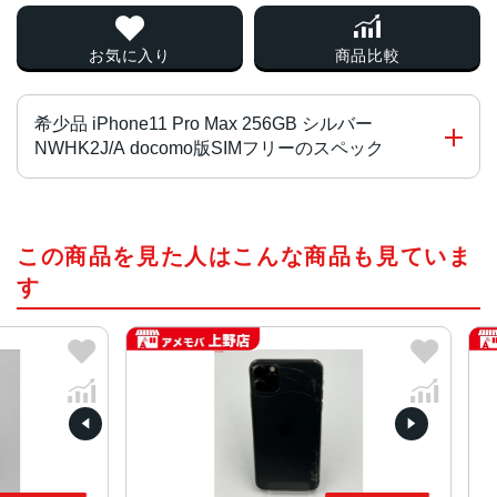
お気に入り
商品比較
希少品 iPhone11 Pro Max 256GB シルバー
NWHK2J/A docomo版SIMフリーのスペック
チップ・プロセッサー
この商品を見た人はこんな商品も見ていま
A13 Bionicプロセッサ
す
カラー
ゴールド、スペースグレイ、シルバー、ミッドナイトグリ
ーン
容量
64GB、256GB、512GB
サイズ・重さ