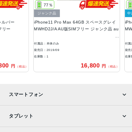
158.0×77.8×8.1mm ・226g
77％
7
液晶
ジャンク品
中古A
ルバー
iPhone11 Pro Max 64GB スペースグレイ
iPhon
6.5 インチSuper Retina XDRディスプレイ(2,688 x 1,242
リー
MWHD2J/A AU版SIMフリー ジャンク品 au
MWHJ
ピクセル解像度）
アウトカメラ
付属品：本体のみ
付属品：
1,200万画素
発売日：2019/09
発売日：20
在庫数：1
在庫数：
インカメラ
0
16,800
円
円
（税込）
（税込）
1,200万画素
生体認証
FaceID
スマートフォン
発売日
2019年9月20日
iPhone
Galaxy
タブレット
Google Pixel
Xperia