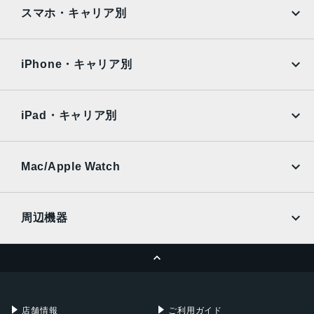
iPad
iPad mini
AQUOS
Xiaomi
スマホ・キャリア別
iPad Air
iPad Pro
OPPO
Android
docomo
au
Surface
Galaxy Tab
iPhone・キャリア別
SoftBank
楽天モバイル
Xiaomi Tablet
docomo
au
Ymobile
SIMフリー
iPad・キャリア別
SoftBank
楽天モバイル
UQmobile
au
SoftBank
Ymobile
SIMフリー
Mac/Apple Watch
docomo
Wi-Fi
UQmobile
MacBook
MacBook Air
周辺機器
MacBook Pro
iMac
ページトップへ
Apple Pencil
Keyboard
Mac mini
Mac Studio
充電器
iPadケース
Mac Pro
Apple Watch
店舗情報
ご利用ガイド