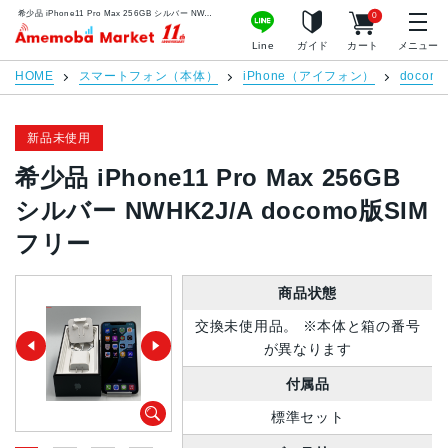
希少品 iPhone11 Pro Max 256GB シルバー NWHK2J/A docomo版SIMフリー | 中古スマホ販売のアメモバマーケット
0
アメモバマーケット
Line
ガイド
カート
メニュー
HOME
スマートフォン（本体）
iPhone（アイフォン）
docomo
新品未使用
希少品 iPhone11 Pro Max 256GB
シルバー NWHK2J/A docomo版SIM
フリー
商品状態
交換未使用品。 ※本体と箱の番号
が異なります
付属品
標準セット