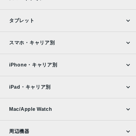
iPhone
Galaxy
タブレット
Google Pixel
Xperia
iPad
iPad mini
AQUOS
Xiaomi
スマホ・キャリア別
iPad Air
iPad Pro
OPPO
Android
docomo
au
Surface
Galaxy Tab
iPhone・キャリア別
SoftBank
楽天モバイル
Xiaomi Tablet
docomo
au
Ymobile
SIMフリー
iPad・キャリア別
SoftBank
楽天モバイル
UQmobile
au
SoftBank
Ymobile
SIMフリー
Mac/Apple Watch
docomo
Wi-Fi
UQmobile
MacBook
MacBook Air
周辺機器