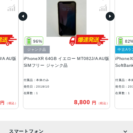
容量
64GB、128GB、256GB
サイズ・重さ
150.9×75.7×8.3mm ・194g
96%
82
液晶
ジャンク品
中古Aラ
J/A AU版
iPhoneXR 64GB イエロー MT082J/A AU版
iPhoneX
6.1インチ(1,792ｘ828)Liquid Retina HDディスプレイ
SIMフリー ジャンク品
SoftB
アウトカメラ
1,200万画素
付属品：本体のみ
付属品：本
発売日：2018/10
発売日：201
生体認証
在庫数：1
在庫数：1
FaceID
0
8,800
円
円
（税込）
（税込）
発売日
2018年10月26日
スマートフォン