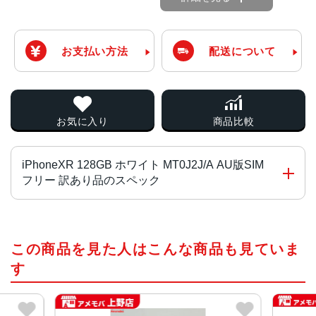
お支払い方法
配送について
お気に入り
商品比較
iPhoneXR 128GB ホワイト MT0J2J/A AU版SIM
フリー 訳あり品のスペック
チップ・プロセッサー
この商品を見た人はこんな商品も見ていま
Apple A12 Bionic・第2世代のNeural Engine
す
カラー
ブルー、イエロー、プロダクトレッド、ブラック、ホワイ
ト