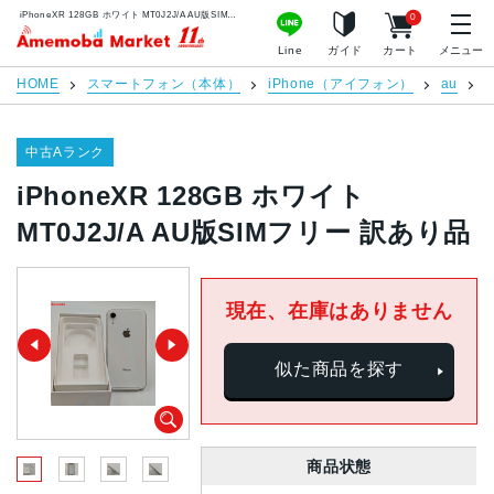
iPhoneXR 128GB ホワイト MT0J2J/A AU版SIMフリー 訳あり品 | 中古スマホ販売のアメモバマーケット
0
アメモバマーケット
Line
ガイド
カート
メニュー
HOME
スマートフォン（本体）
iPhone（アイフォン）
au
i
中古Aランク
iPhoneXR 128GB ホワイト
MT0J2J/A AU版SIMフリー 訳あり品
現在、在庫はありません
似た商品を探す
商品状態