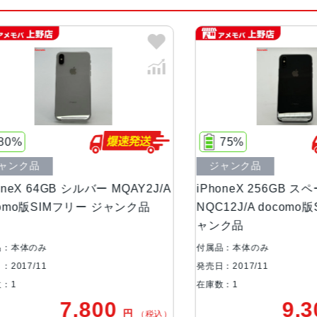
カラー
スペースグレイ、シルバー
容量
64GB、256GB
サイズ・重さ
143.6×70.9×7.7mm ・174g
液晶
5.8インチ(2436ｘ1125)有機EL
75%
ク品
ジャンク品
アウトカメラ
1,200万画素
X 64GB シルバー MQAY2J/A
iPhoneX 256GB スペー
o版SIMフリー ジャンク品
NQC12J/A docomo版SI
生体認証
FaceID
ャンク品
発売日
2017年11月3日
体のみ
付属品：本体のみ
7/11
発売日：2017/11
在庫数：1
7,800
9,30
円
（税込）