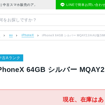
ー 美品 | 中古スマホ販売のアメモバマーケット
LINEで簡単お問い合わ
）
au
iPhoneX
iPhoneX 64GB シルバー MQAY2J/A AU版S
中古Aランク
iPhoneX 64GB シルバー MQAY
現在、在庫はあ