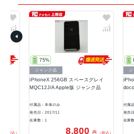
75%
80%
ジャンク品
ジャン
iPhoneX 256GB スペースグレイ
iPhone
MQC12J/A Apple版 ジャンク品
docom
付属品：本体のみ
付属品：本
発売日：2017/11
発売日：201
在庫数：1
在庫数：1
8,800
円
税込）
（税込）