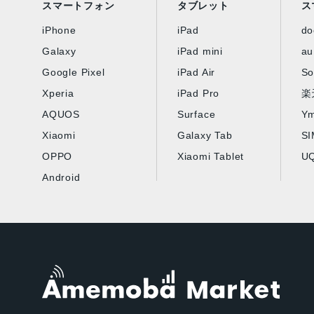
スマートフォン
タブレット
ス
iPhone
iPad
d
Galaxy
iPad mini
au
Google Pixel
iPad Air
So
Xperia
iPad Pro
楽
AQUOS
Surface
Ym
Xiaomi
Galaxy Tab
S
OPPO
Xiaomi Tablet
UQ
Android