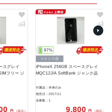
ディスプレイ
97%
ジャンク品
中
スグレイ
iPhoneX 256GB スペースグレイ
iP
Mフリー ジ
MQC12J/A SoftBank ジャンク品
NQ
付属品：本体のみ
付属
発売日：2017/11
発売日
在庫数：1
在庫
0
9,800
円
円
（税込）
（税込）