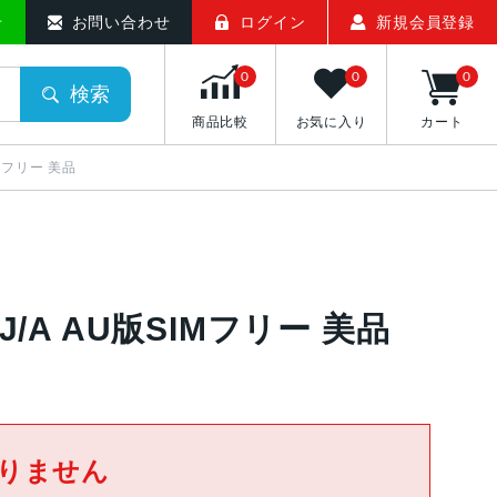
せ
お問い合わせ
ログイン
新規会員登録
0
0
0
検索
商品比較
お気に入り
カート
IMフリー 美品
2J/A AU版SIMフリー 美品
りません