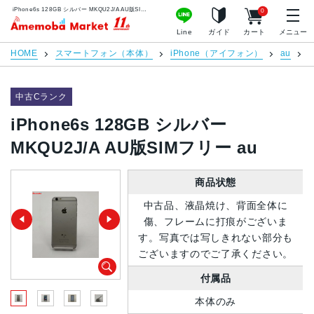
iPhone6s 128GB シルバー MKQU2J/A AU版SIMフリー au | 中古スマホ販売のアメモバマーケット
0
アメモバマーケット
Line
ガイド
カート
メニュー
HOME
スマートフォン（本体）
iPhone（アイフォン）
au
i
中古Cランク
iPhone6s 128GB シルバー
MKQU2J/A AU版SIMフリー au
商品状態
中古品、液晶焼け、背面全体に
傷、フレームに打痕がございま
す。写真では写しきれない部分も
ございますのでご了承ください。
付属品
本体のみ