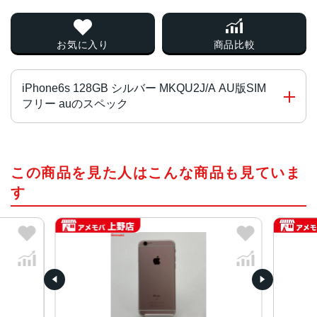
お気に入り
商品比較
iPhone6s 128GB シルバー MKQU2J/A AU版SIM
フリー auのスペック
チップ・プロセッサー
この商品を見た人はこんな商品も見ていま
64ビットアーキテクチャ搭載A9チップ組み込み型M9モーシ
ョンコプロセッサ
す
カラー
ローズゴールド、シルバー、ゴールド、ブラック
容量
16GB、32GB、64GB、128GB
サイズ・重さ