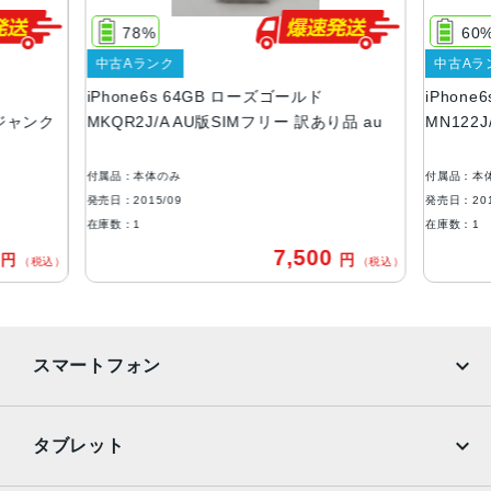
138.3×67.1×7.1mm ・143g
78%
60
液晶
中古Aランク
中古Aラ
iPhone6s 64GB ローズゴールド
iPhon
3D Touch搭載Retina HDディスプレイIPSテクノロジー搭
 ジャンク
MKQR2J/A AU版SIMフリー 訳あり品 au
MN122
載4.7インチ（対角）ワイドスクリーンLCD Multi‑Touchデ
ィスプレイ1,334 x 750ピクセル解像度、326ppi1,400:1コ
ントラスト比（標準）最大輝度500cd/m2（標準）フルsRG
付属品：本体のみ
付属品：本
B規格広視野角のためのデュアルドメインピクセル
発売日：2015/09
発売日：201
在庫数：1
在庫数：1
アウトカメラ
0
7,500
円
円
（税込）
（税込）
1,200万画素f2.2最大5倍のデジタルズーム
生体認証
ホームボタンに内蔵された指紋認証センサー
スマートフォン
発売日
2015年9月25日
iPhone
Galaxy
タブレット
Google Pixel
Xperia