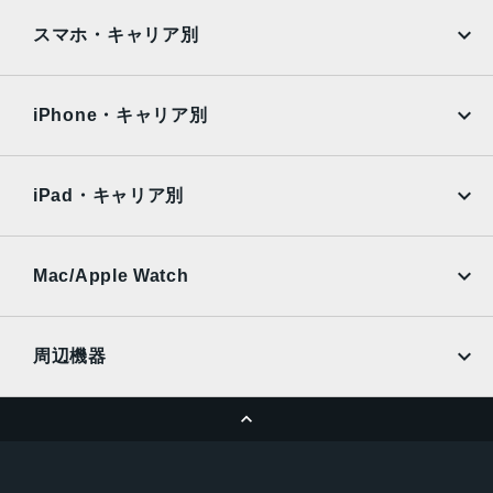
iPad
iPad mini
AQUOS
Xiaomi
スマホ・キャリア別
iPad Air
iPad Pro
OPPO
Android
docomo
au
Surface
Galaxy Tab
iPhone・キャリア別
SoftBank
楽天モバイル
Xiaomi Tablet
docomo
au
Ymobile
SIMフリー
iPad・キャリア別
SoftBank
楽天モバイル
UQmobile
au
SoftBank
Ymobile
SIMフリー
Mac/Apple Watch
docomo
Wi-Fi
UQmobile
MacBook
MacBook Air
周辺機器
MacBook Pro
iMac
ページトップへ
Apple Pencil
Keyboard
Mac mini
Mac Studio
充電器
iPadケース
Mac Pro
Apple Watch