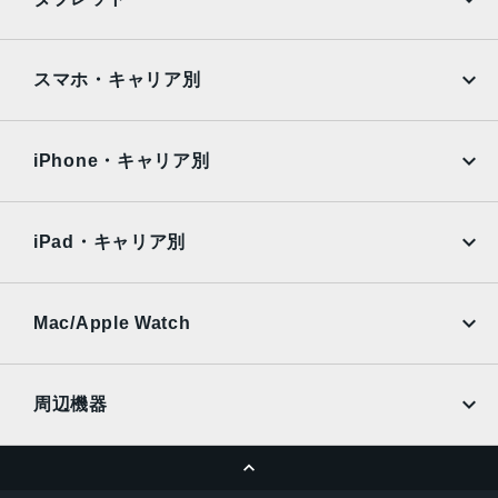
発売日
Google Pixel
Xperia
2014年9月19日
iPad
iPad mini
AQUOS
Xiaomi
スマホ・キャリア別
iPad Air
iPad Pro
OPPO
Android
docomo
au
Surface
Galaxy Tab
iPhone・キャリア別
SoftBank
楽天モバイル
Xiaomi Tablet
docomo
au
Ymobile
SIMフリー
iPad・キャリア別
SoftBank
楽天モバイル
UQmobile
au
SoftBank
Ymobile
SIMフリー
Mac/Apple Watch
docomo
Wi-Fi
UQmobile
MacBook
MacBook Air
周辺機器
MacBook Pro
iMac
ページトップへ
Apple Pencil
Keyboard
Mac mini
Mac Studio