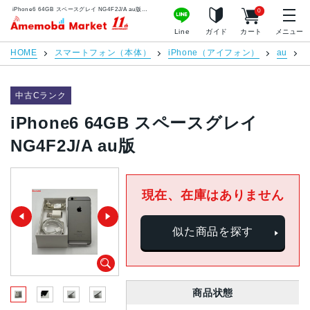
iPhone6 64GB スペースグレイ NG4F2J/A au版 | 中古スマホ販売のアメモバマーケット
0
アメモバマーケット
Line
ガイド
カート
メニュー
HOME
スマートフォン（本体）
iPhone（アイフォン）
au
i
中古Cランク
iPhone6 64GB スペースグレイ
NG4F2J/A au版
現在、在庫はありません
似た商品を探す
商品状態