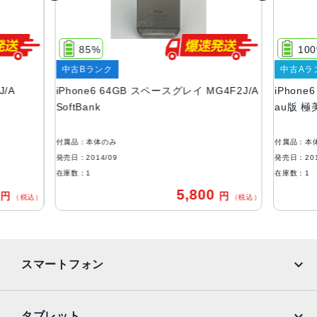
サイズ・重さ
138.1×67×7.1mm ・129g
85%
10
液晶
中古Bランク
中古Aラ
J/A
iPhone6 64GB スペースグレイ MG4F2J/A
iPhone
Retina HDディスプレイIPSテクノロジー搭載4.7インチ
SoftBank
au版 極
（対角）LEDバックライトワイドスクリーンMulti-Touchデ
ィスプレイ1,334 x 750ピクセル解像度、326ppi1,400:1コ
ントラスト比（標準）最大輝度500cd/m2（標準）フルsRG
付属品：本体のみ
付属品：本
B規格
発売日：2014/09
発売日：201
在庫数：1
在庫数：1
アウトカメラ
0
5,800
円
円
（税込）
（税込）
8メガピクセルiSightカメラ（1.5ミクロンのピクセルを使
用）Focus Pixelsを使ったオートフォーカスƒ/2.2の開口部
光学式手ぶれ補正（iPhone 6 Plusのみ）True Toneフラッ
シュ
スマートフォン
生体認証
ホームボタンに内蔵された指紋認証センサー
iPhone
Galaxy
タブレット