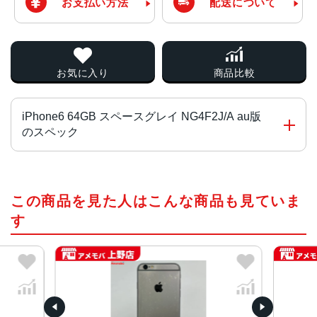
お支払い方法
配送について
お気に入り
商品比較
iPhone6 64GB スペースグレイ NG4F2J/A au版
のスペック
チップ・プロセッサー
この商品を見た人はこんな商品も見ていま
64ビットアーキテクチャ搭載A8チップM8モーションコプロ
セッサ
す
カラー
スペースグレイ、シルバー、ゴールド
容量
16GB、64GB、128GB