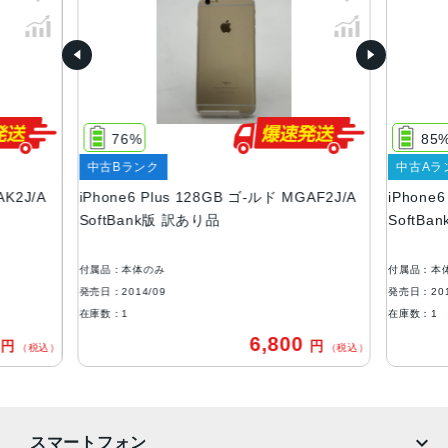
容量
16GB、64GB、128GB
サイズ・重さ
158.1×77.8×7.1mm ・172g
76%
85
液晶
中古Bランク
中古Aラ
AK2J/A
iPhone6 Plus 128GB ゴ-ルド MGAF2J/A
iPhone
Retina HDディスプレイIPSテクノロジー搭載5.5インチ
SoftBank版 訳あり品
SoftBan
（対角）LEDバックライトワイドスクリーンMulti-Touchデ
ィスプレイ1,920 x 1,080ピクセル解像度、401ppi1,300:1
コントラスト比（標準）最大輝度500cd/m2（標準）フルsR
付属品：本体のみ
付属品：本
GB規格広視野角のためのデュアルドメインピクセル
発売日：2014/09
発売日：201
在庫数：1
在庫数：1
アウトカメラ
0
6,800
円
円
（税込）
（税込）
8Mピクセル F値2.2 True Toneフラッシュ パノラマ –
バーストモード
生体認証
スマートフォン