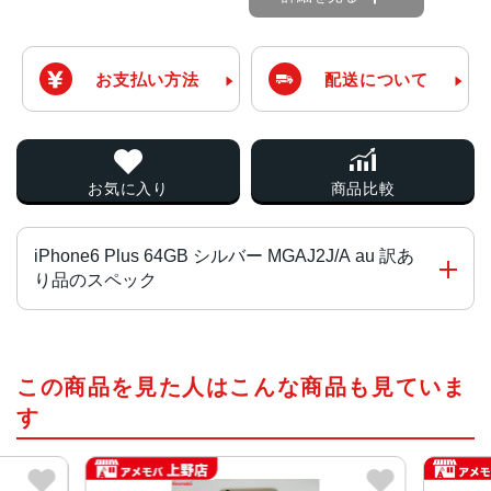
お支払い方法
配送について
お気に入り
商品比較
iPhone6 Plus 64GB シルバー MGAJ2J/A au 訳あ
り品のスペック
チップ・プロセッサー
この商品を見た人はこんな商品も見ていま
64ビットアーキテクチャ搭載A8チップM8モーションコプロ
セッサ
す
カラー
スペースグレイ、シルバー、ゴールド