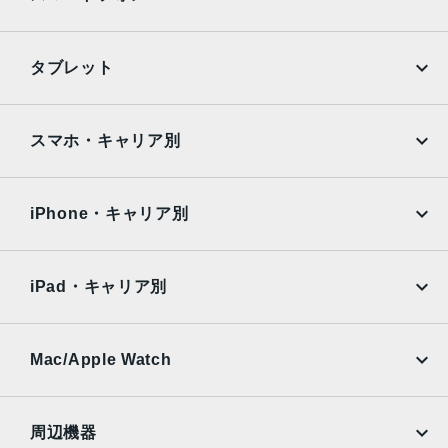
ホームボタンに内蔵された指紋認証センサー
発売日
iPhone
Galaxy
タブレット
2014年9月19日
Google Pixel
Xperia
iPad
iPad mini
AQUOS
Xiaomi
スマホ・キャリア別
iPad Air
iPad Pro
OPPO
Android
docomo
au
Surface
Galaxy Tab
iPhone・キャリア別
SoftBank
楽天モバイル
Xiaomi Tablet
docomo
au
Ymobile
SIMフリー
iPad・キャリア別
SoftBank
楽天モバイル
UQmobile
au
SoftBank
Ymobile
SIMフリー
Mac/Apple Watch
docomo
Wi-Fi
UQmobile
MacBook
MacBook Air
周辺機器