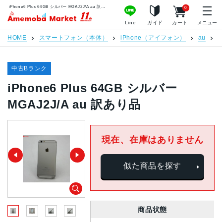
iPhone6 Plus 64GB シルバー MGAJ2J/A au 訳あり品 | 中古スマホ販売のアメモバマーケット
0
アメモバマーケット
Line
ガイド
カート
メニュー
HOME
スマートフォン（本体）
iPhone（アイフォン）
au
i
中古Bランク
iPhone6 Plus 64GB シルバー
MGAJ2J/A au 訳あり品
現在、在庫はありません
似た商品を探す
商品状態