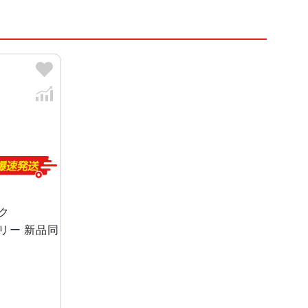
アGPU
、セージ、ラベンダー
プ レ イ6.3インチ（対角）オールスクリーンOLED
ック
Mフリー 新品同
（最大水深6メートルで最大3 0 分 間 ）
ƒ/1.6絞り値、センサーシフト光学式手ぶれ補正、10