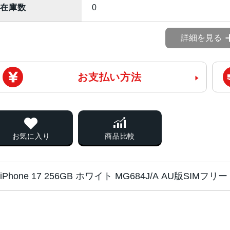
在庫数
0
詳細を見る
お支払い方法
お気に入り
商品比較
iPhone 17 256GB ホワイト MG684J/A AU版SIM
チップ・プロセッ
A19 チ ッ プ
サー
2つの高性能コアと4つの高効率コア