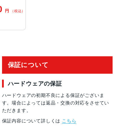
写真（24MPと48MP）に対 応
0
円
（税込）
2mm、ƒ/1.6絞り値、センサーシフト光学式手ぶ
2絞り値と120°視野角、Hybrid Focus Pixels、
）に対 応
ームアウト、4倍の光学ズームレ ン ジ最大10倍
保証について
9絞り値
ueDepthテクノロジーによる有 効 化
ハードウェアの保証
ハードウェアの初期不良による保証がございま
す。場合によっては返品・交換の対応をさせてい
ただきます。
保証内容について詳しくは
こちら