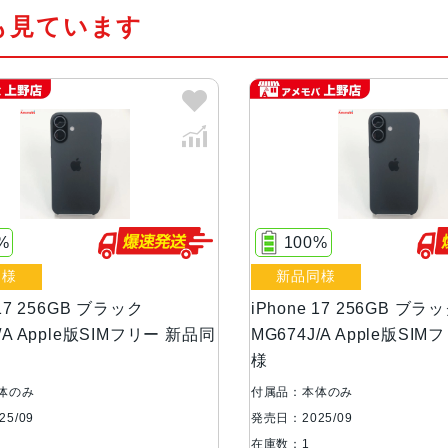
も見ています
Neural Acceleratorを搭載した5コ
16コアNeural Engine
カラー
ブラック、ホワイト、ミストブルー
容量
256GB、512GB
液晶
Super Retina XDR デ ィ ス 
%
100%
デ ィ ス プ レ イ
同様
新品同様
サイズ・重さ
149.6×71.5×7.95mm・177g
 17 256GB ブラック
iPhone 17 256GB ブラ
J/A Apple版SIMフリー 新品同
MG674J/A Apple版SI
防沫性能、耐水性
IEC規格60529にもとづくIP68等級
様
能、防塵性能
体のみ
付属品：本体のみ
5/09
発売日：2025/09
カメラ
48MP Fusionメイン：26mm、
在庫数：1