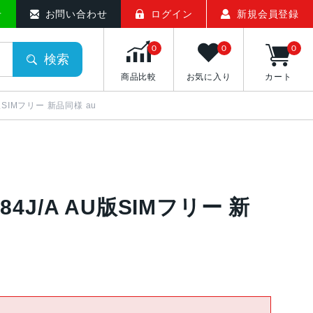
せ
お問い合わせ
ログイン
新規会員登録
0
0
0
検索
商品比較
お気に入り
カート
AU版SIMフリー 新品同様 au
684J/A AU版SIMフリー 新