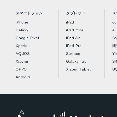
スマートフォン
タブレット
ス
iPhone
iPad
d
Galaxy
iPad mini
au
Google Pixel
iPad Air
So
Xperia
iPad Pro
楽
AQUOS
Surface
Ym
Xiaomi
Galaxy Tab
S
OPPO
Xiaomi Tablet
UQ
Android