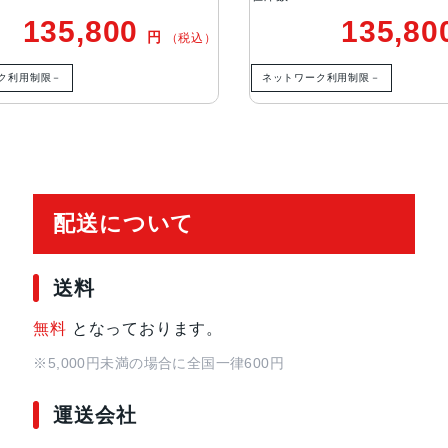
0% Focus Pixels、超高解像度の
135,800
135,80
円
（税込）
12MPの光学2倍望遠での撮影時：5
れ補正、100% Focus Pixels
ク利用制限－
ネットワーク利用制限－
48MP Fusion超広角：13mm、ƒ/2.
超高解像度の写真（24MPと48MP
2倍の光学ズームイン、2倍の光学ズ
のデジタルズ ー ム
配送について
フロントカメラ
18MPセンターフレームカメラƒ/1.
生体認証
センターフレームフロントカメラのTr
送料
無料
となっております。
発売日
2025年9月19日
※5,000円未満の場合に全国一律600円
運送会社