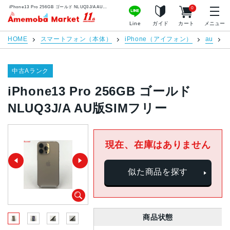
iPhone13 Pro 256GB ゴールド NLUQ3J/A AU版SIMフリー | 中古スマホ販売のアメモバマーケット
0
アメモバマーケット
Line
ガイド
カート
メニュー
HOME
スマートフォン（本体）
iPhone（アイフォン）
au
i
中古Aランク
iPhone13 Pro 256GB ゴールド
NLUQ3J/A AU版SIMフリー
現在、在庫はありません
似た商品を探す
商品状態