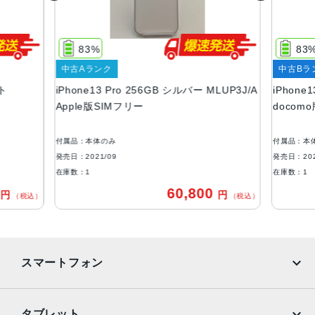
容量
128GB、256GB、512GB、1TB
83%
83
サイズ・重さ
中古Aランク
中古Bラ
146.7×71.5×7.65mm ・203g
イト
iPhone13 Pro 256GB シルバー MLUP3J/A
iPhone
液晶
Apple版SIMフリー
docom
6.1インチ（対角）オールスクリーンOLEDディスプレイ
付属品：本体のみ
付属品：本
防沫性能、耐水性能、防塵性能
発売日：2021/09
発売日：202
IEC規格60529にもとづくIP68等級（最大水深6メートルで
在庫数：1
在庫数：1
最大30分間）
0
60,800
円
円
（税込）
（税込）
カメラ
Pro 12MPカメラシステム：望遠、広角、超広角カメラ望
遠：ƒ/2.8絞り値広角：ƒ/1.5絞り値超広角：ƒ/1.8絞り値と1
スマートフォン
20°視野角3倍の光学ズームイン、2倍の光学ズームアウト、
6倍の光学ズームレンジ最大15倍のデジタルズーム
iPhone
Galaxy
TrueDepthカメラ
タブレット