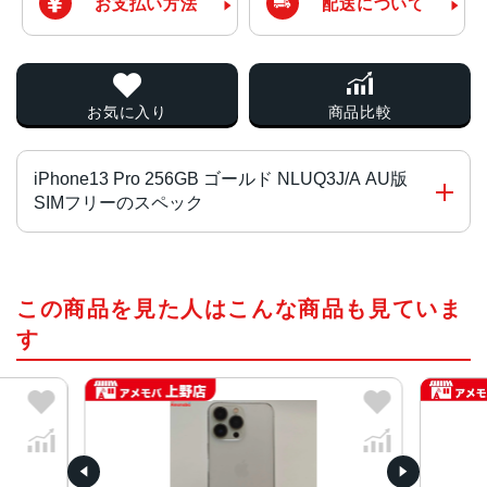
お支払い方法
配送について
お気に入り
商品比較
iPhone13 Pro 256GB ゴールド NLUQ3J/A AU版
SIMフリーのスペック
チップ・プロセッサー
この商品を見た人はこんな商品も見ていま
A15 Bionicチップ2つの高性能コアと4つの高効率コアを搭
載した新しい6コアCPU新しい5コアGPU新しい16コアNeu
す
ral Engine
カラー
グラファイト、ゴールド、シルバー、シエラブルー、アル
パイングリーン