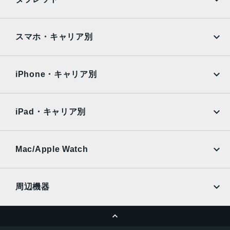
12MPカメラƒ/2.2絞り値
Google Pixel
Xperia
iPad
iPad mini
生体認証
AQUOS
Xiaomi
スマホ・キャリア別
TrueDepthカメラによる顔認識の有効化
iPad Air
iPad Pro
OPPO
Android
発売日
docomo
au
Surface
Galaxy Tab
iPhone・キャリア別
2021年9月24日
SoftBank
楽天モバイル
Xiaomi Tablet
docomo
au
Ymobile
SIMフリー
iPad・キャリア別
SoftBank
楽天モバイル
UQmobile
au
SoftBank
Ymobile
SIMフリー
Mac/Apple Watch
docomo
Wi-Fi
UQmobile
MacBook
MacBook Air
周辺機器
MacBook Pro
iMac
ページトップへ
Apple Pencil
Keyboard
Mac mini
Mac Studio