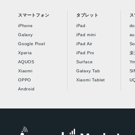
スマートフォン
タブレット
ス
iPhone
iPad
d
Galaxy
iPad mini
au
Google Pixel
iPad Air
So
Xperia
iPad Pro
楽
AQUOS
Surface
Ym
Xiaomi
Galaxy Tab
S
OPPO
Xiaomi Tablet
UQ
Android