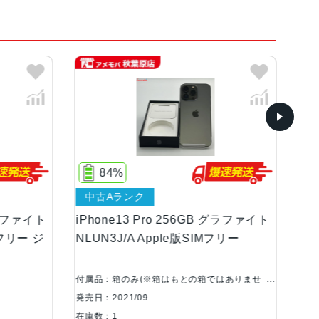
、シエラブルー、アルパイングリーン
ンOLEDディスプレイ
77%
中古Cランク
等級（最大水深6メートルで最大30分間）
o 256GB グラファイト
iPhone13 Pro 256GB シエラブ
ple版SIMフリー
MLUU3J/A SoftBank版SIMフリー
あり品
広角、超広角カメラ望遠：ƒ/2.8絞り値広角：ƒ/1.
20°視野角3倍の光学ズームイン、2倍の光学ズーム
はもとの箱ではありませ
付属品：本体のみ
大15倍のデジタルズーム
発売日：2021/09
在庫数：1