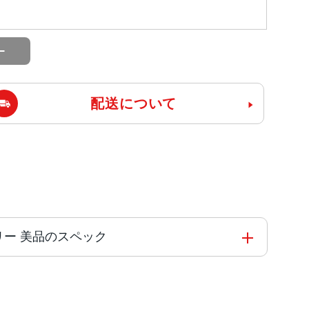
配送について
IMフリー 美品のスペック
能コアと4つの高効率コアを搭載した新しい6コアCPU
 Engine