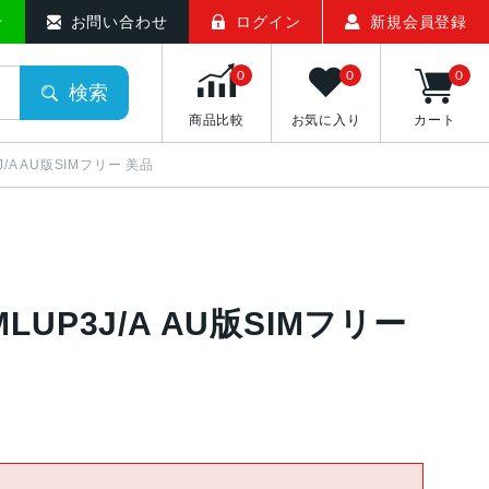
せ
お問い合わせ
ログイン
新規会員登録
0
0
0
検索
商品比較
お気に入り
カート
3J/A AU版SIMフリー 美品
 MLUP3J/A AU版SIMフリー