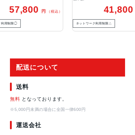
TrueDepthカメラ
12MPカメラƒ/2.2絞り値
41,800
6
円
（税込）
生体認証
TrueDepthカメラによる顔認識の
ネットワーク利用制限△
ネットワーク利用制限
発売日
2021年9月24日
配送について
送料
無料
となっております。
※5,000円未満の場合に全国一律600円
運送会社