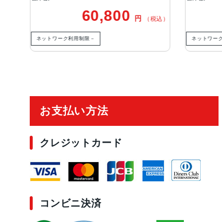
800
57,800
円
円
（税込）
（税込）
ネットワーク利用制限◯
ご利用ガイド
お支払い方法
クレジットカード
コンビニ決済