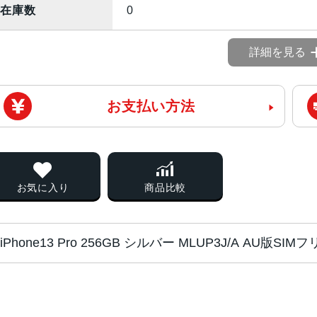
在庫数
0
詳細を見る
お支払い方法
お気に入り
商品比較
iPhone13 Pro 256GB シルバー MLUP3J/A AU版S
チップ・プロセッ
A15 Bionicチップ2つの高性
サー
新しい5コアGPU新しい16コアNeural