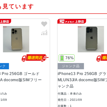
も見ています
カラー
グラファイト、ゴールド、シルバー
容量
128GB、256GB、512GB、1TB
サイズ・重さ
146.7×71.5×7.65mm ・203g
液晶
6.1インチ（対角）オールスクリー
76%
84%
ジャンク品
中古Aランク
防沫性能、耐水性
IEC規格60529にもとづくIP68
能、防塵性能
iPhone13 Pro 256GB グラファイト
iPhone13 Pr
MLUN3J/A docomo版SIMフリー ジ
NLUN3J/A Ap
ャンク品
カメラ
Pro 12MPカメラシステム：望遠、
5絞り値超広角：ƒ/1.8絞り値と1
付属品：本体のみ
付属品：箱のみ(※箱
アウト、6倍の光学ズームレンジ最
ん。)
発売日：2021/09
発売日：2021/09
在庫数：1
在庫数：1