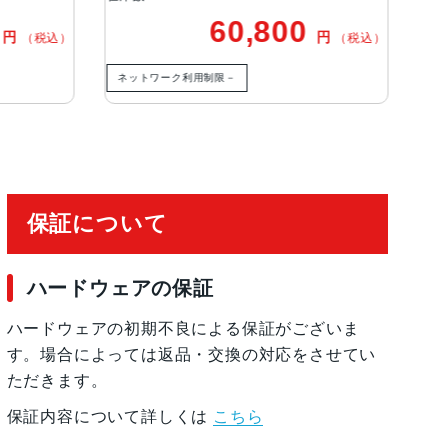
52,800
0,800
円
円
（税
（税込）
有効化
ネットワーク利用制限△
－
保証について
ハードウェアの保証
ハードウェアの初期不良による保証がございま
す。場合によっては返品・交換の対応をさせてい
ただきます。
保証内容について詳しくは
こちら