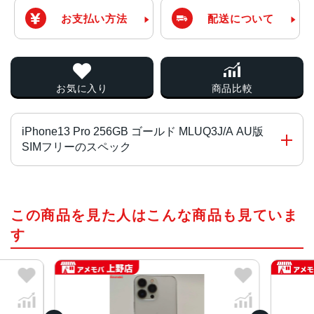
お支払い方法
配送について
お気に入り
商品比較
iPhone13 Pro 256GB ゴールド MLUQ3J/A AU版
SIMフリーのスペック
チップ・プロセッサー
この商品を見た人はこんな商品も見ていま
A15 Bionicチップ2つの高性能コアと4つの高効率コアを搭
載した新しい6コアCPU新しい5コアGPU新しい16コアNeu
す
ral Engine
カラー
グラファイト、ゴールド、シルバー、シエラブルー、アル
パイングリーン