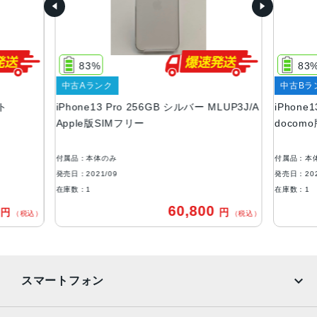
容量
128GB、256GB、512GB、1TB
83%
83
サイズ・重さ
中古Aランク
中古Bラ
146.7×71.5×7.65mm ・203g
イト
iPhone13 Pro 256GB シルバー MLUP3J/A
iPhone
液晶
Apple版SIMフリー
docom
6.1インチ（対角）オールスクリーンOLEDディスプレイ
付属品：本体のみ
付属品：本
防沫性能、耐水性能、防塵性能
発売日：2021/09
発売日：202
IEC規格60529にもとづくIP68等級（最大水深6メートルで
在庫数：1
在庫数：1
最大30分間）
0
60,800
円
円
（税込）
（税込）
カメラ
Pro 12MPカメラシステム：望遠、広角、超広角カメラ望
遠：ƒ/2.8絞り値広角：ƒ/1.5絞り値超広角：ƒ/1.8絞り値と1
スマートフォン
20°視野角3倍の光学ズームイン、2倍の光学ズームアウト、
6倍の光学ズームレンジ最大15倍のデジタルズーム