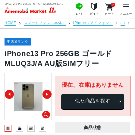
iPhone13 Pro 256GB ゴールド MLUQ3J/A AU版SIMフリー | 中古スマホ販売のアメモバマーケット
0
アメモバマーケット
Line
ガイド
カート
メニュー
HOME
スマートフォン（本体）
iPhone（アイフォン）
au
i
中古Bランク
iPhone13 Pro 256GB ゴールド
MLUQ3J/A AU版SIMフリー
現在、在庫はありません
似た商品を探す
商品状態