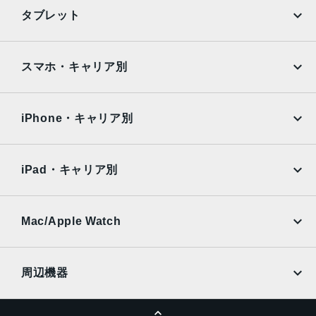
iPhone
Galaxy
TrueDepthカメラ
タブレット
12MPカメラƒ/2.2絞り値
Google Pixel
Xperia
iPad
iPad mini
生体認証
AQUOS
Xiaomi
スマホ・キャリア別
TrueDepthカメラによる顔認識の有効化
iPad Air
iPad Pro
OPPO
Android
発売日
docomo
au
Surface
Galaxy Tab
iPhone・キャリア別
2021年9月24日
SoftBank
楽天モバイル
Xiaomi Tablet
docomo
au
Ymobile
SIMフリー
iPad・キャリア別
SoftBank
楽天モバイル
UQmobile
au
SoftBank
Ymobile
SIMフリー
Mac/Apple Watch
docomo
Wi-Fi
UQmobile
MacBook
MacBook Air
周辺機器
MacBook Pro
iMac
ページトップへ
Apple Pencil
Keyboard