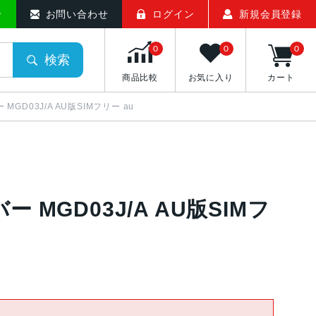
せ
お問い合わせ
ログイン
新規会員登録
0
0
0
検索
商品比較
お気に入り
カート
バー MGD03J/A AU版SIMフリー au
ルバー MGD03J/A AU版SIMフ