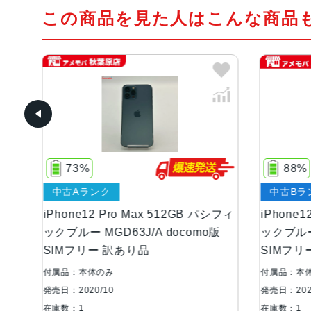
この商品を見た人はこんな商品
88%
中古Bランク
512GB パシフィ
iPhone12 Pro Max 128GB パシフィ
docomo版
ックブルー MGCX3J/A SoftBank版
SIMフリー
付属品：本体のみ
発売日：2020/10
在庫数：1