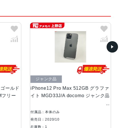
r
速充電可能, 有機ELディスプレイ, 防滴
76%
中古Aランク
, 防滴
Max 512GB グラファ
iPhone12 Pro Max 128GB パシフ
 docomo ジャンク品
ックブルー MGCX3J/A SoftBank版
SIMフリー 訳あり品
 加速度計, 周囲光センサー, 気圧センサー, 近
付属品：本体のみ
発売日：2020/10
在庫数：1