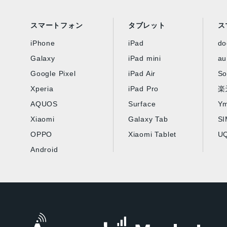
スマートフォン
タブレット
ス
iPhone
iPad
d
Galaxy
iPad mini
au
Google Pixel
iPad Air
So
Xperia
iPad Pro
楽
AQUOS
Surface
Ym
Xiaomi
Galaxy Tab
S
OPPO
Xiaomi Tablet
UQ
Android