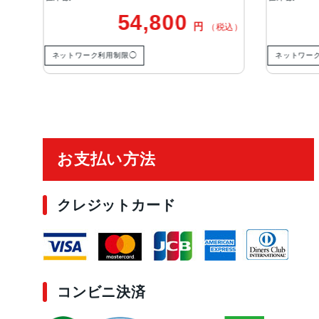
00
47,800
円
円
（税込）
（税込）
ネットワーク利用制限◯
ご利用ガイド
お支払い方法
クレジットカード
コンビニ決済