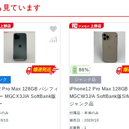
も見ています
通信規格
CDMA方式, GSM方式, UMTS方式
カラー
Gold, Graphite, Pacific Blue, Silve
特長
スマートフォン, ワイヤレス充電, 急
RAM
6 GB
86%
ジャンク品
ジャンク品
保護
耐指紋撥油コーティング, 防塵, 防水
iPhone12 Pro Max 128GB ゴールド
iPhone12 Pro 
MGCW3J/A SoftBank版SIMフリー
イト MGD33J/A
認証機能
顔認証
ジャンク品
搭載センサー
ジャイロセンサー, デジタルコンパス,
付属品：本体のみ
付属品：本体のみ
接センサー
発売日：2020/10
発売日：2020/10
在庫数：1
在庫数：1