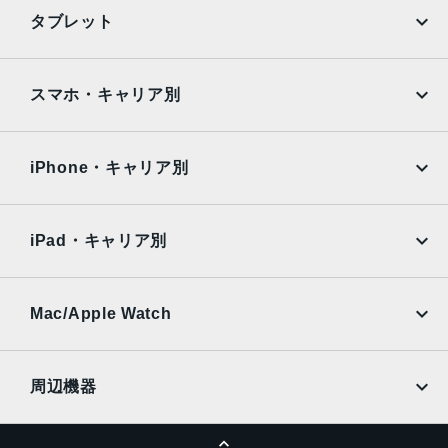
シングルSIMスロット+eSIM
iPhone
Galaxy
タブレット
前面カメラ解像度
Google Pixel
Xperia
1,200万画素
iPad
iPad mini
AQUOS
Xiaomi
スマホ・キャリア別
ストレージ容量
iPad Air
iPad Pro
OPPO
Android
128GB, 256GB, 512GB
docomo
au
Surface
Galaxy Tab
iPhone・キャリア別
画面サイズ
SoftBank
楽天モバイル
6.7インチ
Xiaomi Tablet
docomo
au
Ymobile
SIMフリー
iPad・キャリア別
発売日
SoftBank
楽天モバイル
2020年10月
UQmobile
au
SoftBank
質量
Ymobile
SIMフリー
Mac/Apple Watch
docomo
Wi-Fi
226g
UQmobile
MacBook
MacBook Air
OS
周辺機器
iOS
MacBook Pro
iMac
ページトップへ
Apple Pencil
Keyboard
本体素材