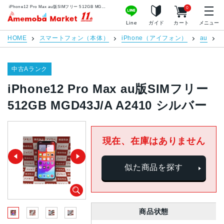
iPhone12 Pro Max au版SIMフリー 512GB MGD43J/A A2410 シルバー | 中古スマホ販売のアメモバマーケット
0
アメモバマーケット
Line
ガイド
カート
メニュー
HOME
スマートフォン（本体）
iPhone（アイフォン）
au
i
中古Aランク
iPhone12 Pro Max au版SIMフリー
512GB MGD43J/A A2410 シルバー
現在、在庫はありません
似た商品を探す
商品状態