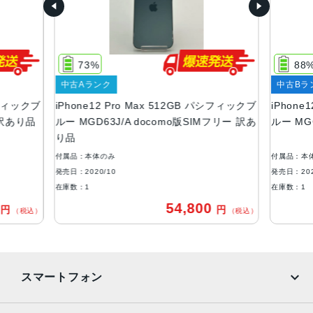
特長
スマートフォン, ワイヤレス充電, 急速充電可能, 有機ELデ
ィスプレイ, 防滴
73%
88
RAM
中古Aランク
中古Bラ
パシフィックブ
iPhone12 Pro Max 512GB パシフィックブ
iPhone
6 GB
 訳あり品
ルー MGD63J/A docomo版SIMフリー 訳あ
ルー MGC
保護
り品
耐指紋撥油コーティング, 防塵, 防水, 防滴
付属品：本体のみ
付属品：本
発売日：2020/10
発売日：202
認証機能
在庫数：1
在庫数：1
顔認証
0
54,800
円
円
（税込）
（税込）
搭載センサー
ジャイロセンサー, デジタルコンパス, 加速度計, 周囲光セン
サー, 気圧センサー, 近接センサー
スマートフォン
SIMスロット数