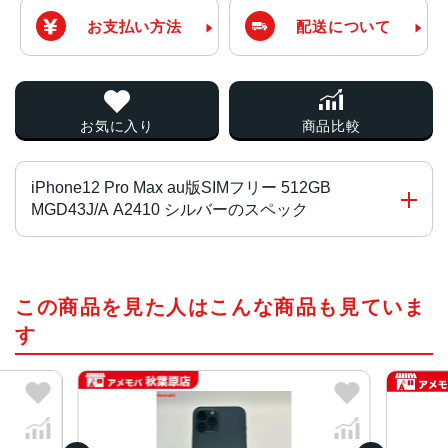
お支払い方法
配送について
お気に入り
商品比較
iPhone12 Pro Max au版SIMフリー 512GB
MGD43J/A A2410 シルバーのスペック
ブロードバンド世代
この商品を見た人はこんな商品も見ていま
5G
す
通信規格
CDMA方式, GSM方式, UMTS方式
カラー
Gold, Graphite, Pacific Blue, Silver