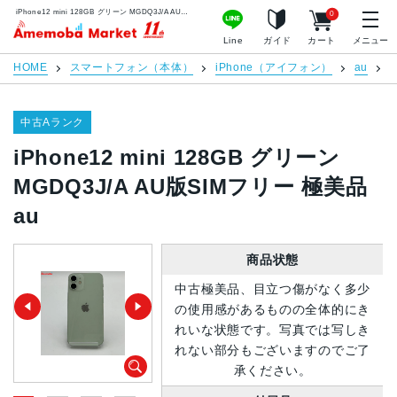
iPhone12 mini 128GB グリーン MGDQ3J/A AU版SIMフリー 極美品 au | 中古スマホ販売のアメモバマーケット
0
アメモバマーケット
Line
ガイド
カート
メニュー
HOME
スマートフォン（本体）
iPhone（アイフォン）
au
i
中古Aランク
iPhone12 mini 128GB グリーン
MGDQ3J/A AU版SIMフリー 極美品
au
商品状態
中古極美品、目立つ傷がなく多少
の使用感があるものの全体的にき
れいな状態です。写真では写しき
れない部分もございますのでご了
承ください。