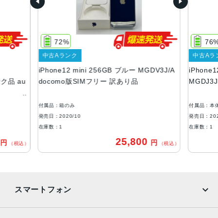
画面解像度
2340 X 1080
72%
76
OS
中古Aランク
中古Aラ
iOS
iPhone12 mini 256GB ブルー MGDV3J/A
iPhone
ストレージ容量
ンク品 au
docomo版SIMフリー 訳あり品
MGDJ3
64GB, 128GB, 256GB
付属品：箱のみ
付属品：本
本体素材
発売日：2020/10
発売日：202
アルミニウム, ガラス
在庫数：1
在庫数：1
0
25,800
円
円
ブロードバンド世代
（税込）
（税込）
5G
通信規格
スマートフォン
CDMA方式, GSM方式
カラー
iPhone
Galaxy