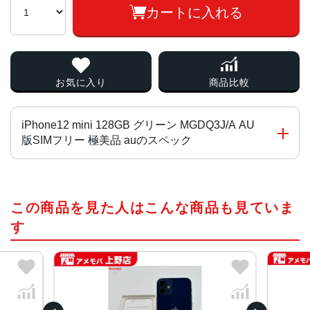
カートに入れる
お気に入り
商品比較
iPhone12 mini 128GB グリーン MGDQ3J/A AU
版SIMフリー 極美品 auのスペック
画面サイズ
この商品を見た人はこんな商品も見ていま
5.4インチ
す
発売日
2020年10月
質量
133g