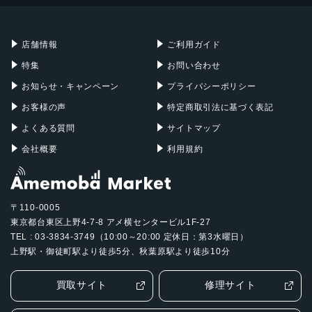
Mac mini
Mac Studio
ジャイロセンサー, デジタルコンパス, 加速度計, 周囲光セン
充電器
iPadケース
Mac Pro
Apple Watch
サー, 気圧センサー, 近接センサー
店舗情報
ご利用ガイド
SIMスロット数
特集
お問い合わせ
シングルSIM+eSIM
お知らせ・キャンペーン
プライバシーポリシー
前面カメラ解像度
お客様の声
特定商取引法に基づく表記
1,200万画素
よくある質問
サイトマップ
会社概要
利用規約
〒110-0005
東京都台東区上野4-7-8 アメ横センタービル1F-27
TEL : 03-3834-3749（10:00～20:00 定休日：第3水曜日）
上野駅・御徒町駅より徒歩5分、秋葉原駅より徒歩10分
買取サイト
修理サイト