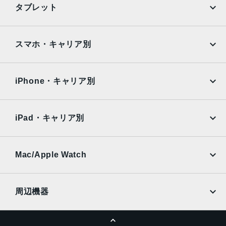
タブレット
Black, Blue, Green, PRODUCT(RED) Special Edition, Re
d, White
Google Pixel
Xperia
iPad
iPad mini
特長
AQUOS
Xiaomi
スマホ・キャリア別
クワッドバンド, スマートフォン, ワイヤレス充電, 急速充電
iPad Air
iPad Pro
OPPO
Android
可能, 有機ELディスプレイ, 防滴
docomo
au
Surface
Galaxy Tab
iPhone・キャリア別
レンズ数
SoftBank
楽天モバイル
デュアルレンズ
Xiaomi Tablet
docomo
au
Ymobile
SIMフリー
iPad・キャリア別
RAM
SoftBank
楽天モバイル
4 GB
UQmobile
au
SoftBank
保護
Ymobile
SIMフリー
Mac/Apple Watch
docomo
Wi-Fi
耐指紋撥油コーティング, 防塵, 防水, 防滴
UQmobile
MacBook
MacBook Air
認証機能
周辺機器
顔認証
MacBook Pro
iMac
ページトップへ
Apple Pencil
Keyboard
搭載センサー