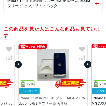
iPhone12 mini 64GB ブルー MGAP3J/A au版SIM
フリー ジャンク品のスペック
画面サイズ
この商品を見た人はこんな商品も見ていま
5.4インチ
す
発売日
2020年10月
質量
133g
画面解像度
2340 X 1080
72%
76
OS
中古Aランク
中古Aラ
iOS
iPhone12 mini 256GB ブルー MGDV3J/A
iPhone
ストレージ容量
ンク品 au
docomo版SIMフリー 訳あり品
MGDJ3