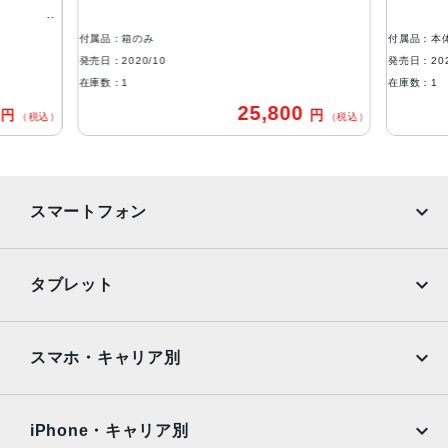
64GB, 128GB, 256GB
付属品：箱のみ
付属品：本
本体素材
発売日：2020/10
発売日：202
アルミニウム, ガラス
在庫数：1
在庫数：1
0
25,800
円
円
ブロードバンド世代
（税込）
（税込）
5G
通信規格
スマートフォン
CDMA方式, GSM方式
カラー
iPhone
Galaxy
タブレット
Black, Blue, Green, PRODUCT(RED) Special Edition, Re
d, White
Google Pixel
Xperia
iPad
iPad mini
特長
AQUOS
Xiaomi
スマホ・キャリア別
クワッドバンド, スマートフォン, ワイヤレス充電, 急速充電
iPad Air
iPad Pro
OPPO
Android
可能, 有機ELディスプレイ, 防滴
docomo
au
Surface
Galaxy Tab
iPhone・キャリア別
レンズ数