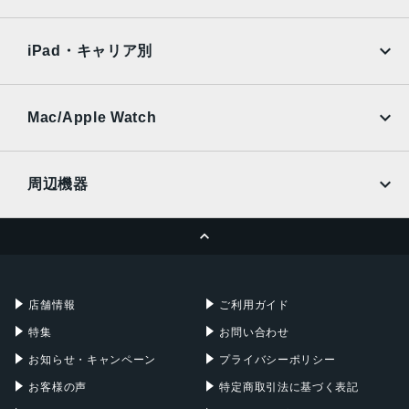
SoftBank
楽天モバイル
デュアルレンズ
Xiaomi Tablet
docomo
au
Ymobile
SIMフリー
iPad・キャリア別
RAM
SoftBank
楽天モバイル
4 GB
UQmobile
au
SoftBank
保護
Ymobile
SIMフリー
Mac/Apple Watch
docomo
Wi-Fi
耐指紋撥油コーティング, 防塵, 防水, 防滴
UQmobile
MacBook
MacBook Air
認証機能
周辺機器
顔認証
MacBook Pro
iMac
ページトップへ
Apple Pencil
Keyboard
搭載センサー
Mac mini
Mac Studio
ジャイロセンサー, デジタルコンパス, 加速度計, 周囲光セン
充電器
iPadケース
Mac Pro
Apple Watch
サー, 気圧センサー, 近接センサー
店舗情報
ご利用ガイド
SIMスロット数
特集
お問い合わせ
シングルSIM+eSIM
お知らせ・キャンペーン
プライバシーポリシー
前面カメラ解像度
お客様の声
特定商取引法に基づく表記