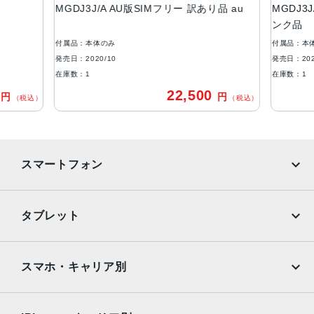
ストレージ容量
MGDJ3J/A AU版SIMフリー 訳あり品 au
MGDJ3
ンク品
64GB, 128GB, 256GB
付属品：本体のみ
付属品：本
本体素材
発売日：2020/10
発売日：202
アルミニウム, ガラス
在庫数：1
在庫数：1
0
22,500
円
円
ブロードバンド世代
（税込）
（税込）
5G
通信規格
スマートフォン
CDMA方式, GSM方式
カラー
iPhone
Galaxy
タブレット
Black, Blue, Green, PRODUCT(RED) Special Edition, Re
d, White
Google Pixel
Xperia
iPad
iPad mini
特長
AQUOS
Xiaomi
スマホ・キャリア別
クワッドバンド, スマートフォン, ワイヤレス充電, 急速充電
iPad Air
iPad Pro
OPPO
Android
可能, 有機ELディスプレイ, 防滴
docomo
au