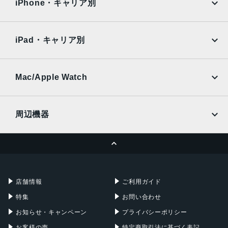
Surface
Galaxy Tab
iPhone・キャリア別
レンズ数
SoftBank
楽天モバイル
デュアルレンズ
Xiaomi Tablet
docomo
au
Ymobile
SIMフリー
iPad・キャリア別
RAM
SoftBank
楽天モバイル
4 GB
UQmobile
au
SoftBank
保護
Ymobile
SIMフリー
Mac/Apple Watch
docomo
Wi-Fi
耐指紋撥油コーティング, 防塵, 防水, 防滴
UQmobile
MacBook
MacBook Air
認証機能
周辺機器
顔認証
MacBook Pro
iMac
ページトップへ
Apple Pencil
Keyboard
搭載センサー
Mac mini
Mac Studio
ジャイロセンサー, デジタルコンパス, 加速度計, 周囲光セン
充電器
iPadケース
Mac Pro
Apple Watch
サー, 気圧センサー, 近接センサー
店舗情報
ご利用ガイド
SIMスロット数
特集
お問い合わせ
シングルSIM+eSIM
お知らせ・キャンペーン
プライバシーポリシー
前面カメラ解像度
お客様の声
特定商取引法に基づく表記