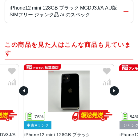
iPhone12 mini 128GB ブラック MGDJ3J/A AU版
SIMフリー ジャンク品 auのスペック
画面サイズ
この商品を見た人はこんな商品も見ていま
5.4インチ
す
発売日
2020年10月
質量
133g
画面解像度
2340 X 1080
76%
84
OS
中古Aランク
ジャン
iOS
DV3J/A
iPhone12 mini 128GB ブラック
iPhone