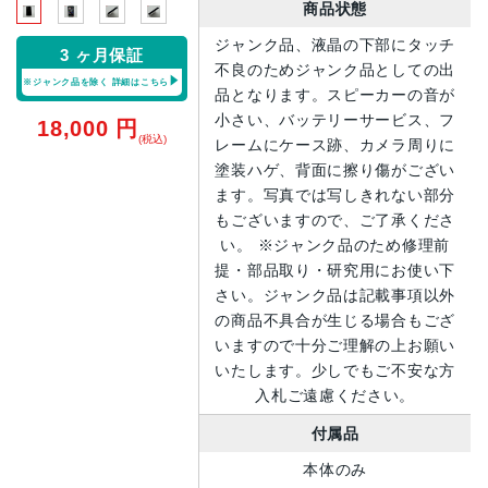
商品状態
ジャンク品、液晶の下部にタッチ
3 ヶ月保証
不良のためジャンク品としての出
※ジャンク品を除く
詳細はこちら
品となります。スピーカーの音が
小さい、バッテリーサービス、フ
18,000
円
(税込)
レームにケース跡、カメラ周りに
塗装ハゲ、背面に擦り傷がござい
ます。写真では写しきれない部分
もございますので、ご了承くださ
い。 ※ジャンク品のため修理前
提・部品取り・研究用にお使い下
さい。ジャンク品は記載事項以外
の商品不具合が生じる場合もござ
いますので十分ご理解の上お願い
いたします。少しでもご不安な方
入札ご遠慮ください。
付属品
本体のみ