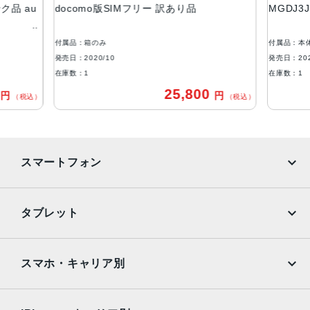
ストレージ容量
ンク品 au
docomo版SIMフリー 訳あり品
MGDJ3
64GB, 128GB, 256GB
付属品：箱のみ
付属品：本
本体素材
発売日：2020/10
発売日：202
アルミニウム, ガラス
在庫数：1
在庫数：1
0
25,800
円
円
ブロードバンド世代
（税込）
（税込）
5G
通信規格
スマートフォン
CDMA方式, GSM方式
カラー
iPhone
Galaxy
タブレット
Black, Blue, Green, PRODUCT(RED) Special Edition, Re
d, White
Google Pixel
Xperia
iPad
iPad mini
特長
AQUOS
Xiaomi
スマホ・キャリア別
クワッドバンド, スマートフォン, ワイヤレス充電, 急速充電
iPad Air
iPad Pro
OPPO
Android
可能, 有機ELディスプレイ, 防滴
docomo
au