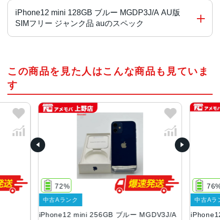
iPhone12 mini 128GB ブルー MGDP3J/A AU版
SIMフリー ジャンク品 auのスペック
画面サイズ
この商品を見た人はこんな商品も見ていま
5.4インチ
す
発売日
2020年10月
質量
133g
画面解像度
2340 X 1080
72%
76
OS
中古Aランク
中古Aラ
iOS
iPhone12 mini 256GB ブルー MGDV3J/A
iPhone