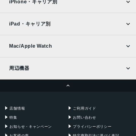
Surface
Galaxy Tab
iPhone・キャリア別
レンズ数
SoftBank
楽天モバイル
デュアルレンズ
Xiaomi Tablet
docomo
au
Ymobile
SIMフリー
iPad・キャリア別
RAM
SoftBank
楽天モバイル
4 GB
UQmobile
au
SoftBank
保護
Ymobile
SIMフリー
Mac/Apple Watch
docomo
Wi-Fi
耐指紋撥油コーティング, 防塵, 防水, 防滴
UQmobile
MacBook
MacBook Air
認証機能
周辺機器
顔認証
MacBook Pro
iMac
ページトップへ
Apple Pencil
Keyboard
搭載センサー
Mac mini
Mac Studio
ジャイロセンサー, デジタルコンパス, 加速度計, 周囲光セン
充電器
iPadケース
Mac Pro
Apple Watch
サー, 気圧センサー, 近接センサー
店舗情報
ご利用ガイド
SIMスロット数
特集
お問い合わせ
シングルSIM+eSIM
お知らせ・キャンペーン
プライバシーポリシー
前面カメラ解像度
お客様の声
特定商取引法に基づく表記