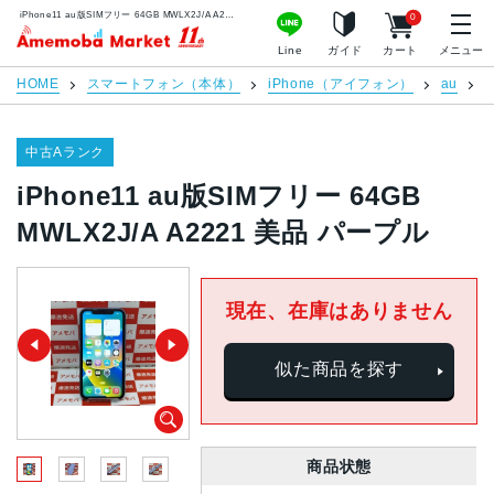
iPhone11 au版SIMフリー 64GB MWLX2J/A A2221 美品 パープル | 中古スマホ販売のアメモバマーケット
0
アメモバマーケット
Line
ガイド
カート
メニュー
HOME
スマートフォン（本体）
iPhone（アイフォン）
au
i
中古Aランク
iPhone11 au版SIMフリー 64GB
MWLX2J/A A2221 美品 パープル
現在、在庫はありません
似た商品を探す
商品状態