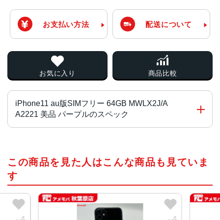
お支払い方法
配送について
お気に入り
商品比較
iPhone11 au版SIMフリー 64GB MWLX2J/A
A2221 美品 パープルのスペック
チップ・プロセッサー
この商品を見た人はこんな商品も見ていま
A13 Bionicプロセッサ
す
カラー
ブラック、ホワイト、レッド、イエロー、グリーン 、パー
プル