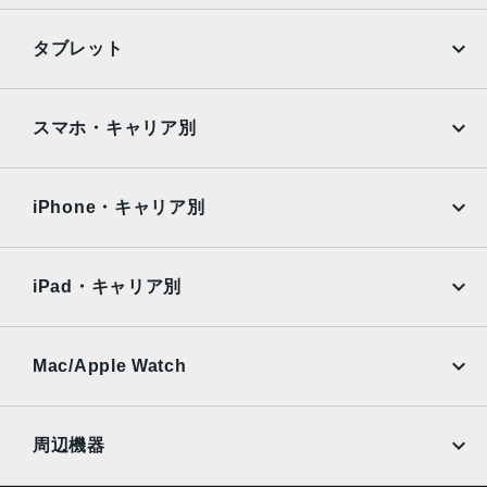
2019年9月20日発売
iPhone
Galaxy
タブレット
Google Pixel
Xperia
iPad
iPad mini
AQUOS
Xiaomi
スマホ・キャリア別
iPad Air
iPad Pro
OPPO
Android
docomo
au
Surface
Galaxy Tab
iPhone・キャリア別
SoftBank
楽天モバイル
Xiaomi Tablet
docomo
au
Ymobile
SIMフリー
iPad・キャリア別
SoftBank
楽天モバイル
UQmobile
au
SoftBank
Ymobile
SIMフリー
Mac/Apple Watch
docomo
Wi-Fi
UQmobile
MacBook
MacBook Air
周辺機器
MacBook Pro
iMac