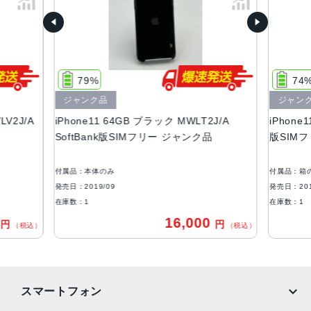
容量
64GB、128GB、256GB
サイズ・重さ
150.9×75.7×8.3mm ・194g
79%
74%
液晶
ジャンク品
ジャンク
V2J/A
iPhone11 64GB ブラック MWLT2J/A
iPhone1
6.1 インチSuper Retina XDRディスプレイ(1,792 x 8,28ピ
SoftBank版SIMフリー ジャンク品
版SIMフ
クセル解像度）
アウトカメラ
付属品：本体のみ
付属品：箱の
1,200万画素
発売日：2019/09
発売日：2019
在庫数：1
在庫数：1
インカメラ
16,000
円
円
（税込）
（税込）
1,200万画素
生体認証
FaceID
スマートフォン
発売日