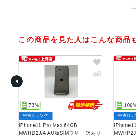
この商品を見た人はこんな商品
73%
100
中古Bランク
中古Bラ
ドナ
iPhone11 Pro Max 64GB
iPhone1
k 美
MWHD2J/A AU版SIMフリー 訳あり
MWHP2J