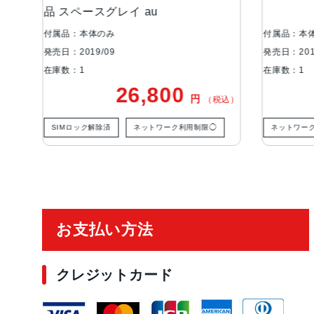
品 スペースグレイ au
付属品：本体のみ
付属品：本
発売日：2019/09
発売日：201
在庫数：1
在庫数：1
26,800
円
税込）
（税込）
SIMロック解除済
ネットワーク利用制限◯
ネットワー
ご利用ガイド
お支払い方法
クレジットカード