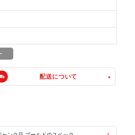
配送について
GB NWHL2J/A au版SIMフリー ジャンク品 ゴールドのスペック