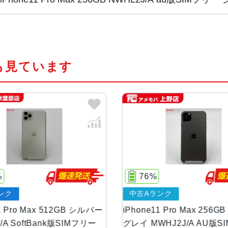
チップ・プロセッ
A13 Bionicプロセッサ
サー
も見ています
カラー
ゴールド、スペースグレイ、シルバ
容量
64GB、256GB、512GB
サイズ・重さ
158.0×77.8×8.1mm ・226g
液晶
6.5 インチSuper Retina XDR
%
76%
ンク
中古Aランク
アウトカメラ
1,200万画素
1 Pro Max 512GB シルバー
iPhone11 Pro Max 256
/A SoftBank版SIMフリー
グレイ MWHJ2J/A AU版S
インカメラ
1,200万画素