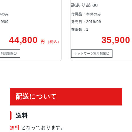
訳あり品 au
生体認証
FaceID
体のみ
付属品：本体のみ
9/09
発売日：2019/09
在庫数：1
発売日
2019年9月20日
44,800
35,90
円
（税込）
ク利用制限◯
ネットワーク利用制限◯
配送について
送料
無料
となっております。