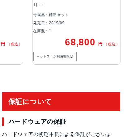
リー
フ
付属品：標準セット
付属
発売日：2019/09
発売日
在庫数：1
在庫
0
68,800
円
円
（税込）
（税込）
ネットワーク利用制限◯
ネ
保証について
ハードウェアの保証
ハードウェアの初期不良による保証がございま