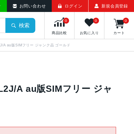
せ
お問い合わせ
ログイン
新規会員登録
0
0
0
検索
商品比較
お気に入り
カート
WHL2J/A au版SIMフリー ジャンク品 ゴールド
WHL2J/A au版SIMフリー ジャ