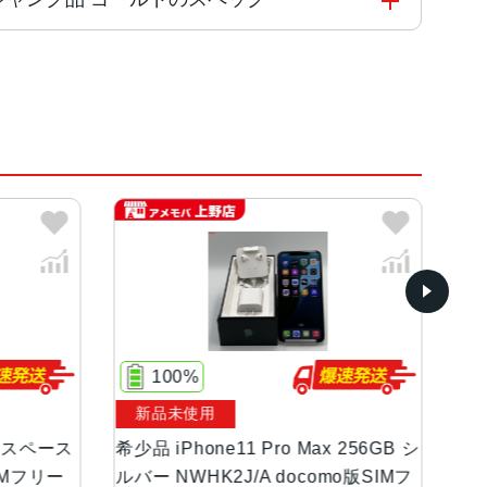
ー、ミッドナイトグリーン
ディスプレイ(2,688 x 1,242ピクセル解像度）
100%
新品未使用
中
GB スペース
希少品 iPhone11 Pro Max 256GB シ
iP
IMフリー
ルバー NWHK2J/A docomo版SIMフ
グレ