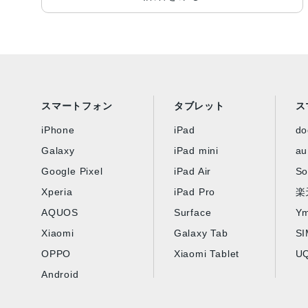
スマートフォン
タブレット
ス
iPhone
iPad
d
Galaxy
iPad mini
au
Google Pixel
iPad Air
So
Xperia
iPad Pro
楽
AQUOS
Surface
Ym
Xiaomi
Galaxy Tab
S
OPPO
Xiaomi Tablet
UQ
Android