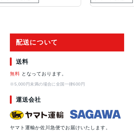
アウトカメラ
Octa PD 広角：約5000万画素
ウルトラワイド：約4800万画素
インカメラ
約1050万画素
配送について
認証機能
指紋認証/顔認証
送料
発売日
2024年8月22日
無料
となっております。
※5,000円未満の場合に全国一律600円
運送会社
ヤマト運輸か佐川急便でお届けいたします。