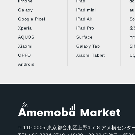
iPhone
iPad
d
Galaxy
iPad mini
au
Google Pixel
iPad Air
So
Xperia
iPad Pro
楽
AQUOS
Surface
Ym
Xiaomi
Galaxy Tab
S
OPPO
Xiaomi Tablet
UQ
Android
〒110-0005
東京都台東区上野4-7-8 アメ横センター