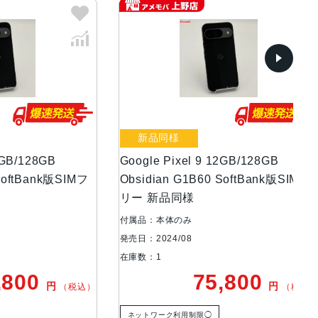
新品同様
中
GB
Google Pixel 9 12GB/128GB
Goo
nk版SIMフ
Obsidian G1B60 SoftBank版SIMフ
Ob
リー 新品同様
リ
付属品：本体のみ
付属
発売日：2024/08
発売日
在庫数：1
在庫
0
75,800
円
円
（税込）
（税込）
ネットワーク利用制限◯
ネ