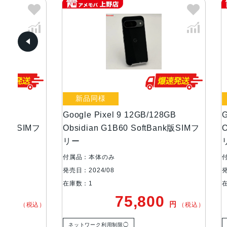
新品同様
新品同
Google Pixel 9 12GB/128GB
Google P
Mフ
Obsidian G1B60 SoftBank版SIMフ
Obsidia
リー
リー
付属品：本体のみ
付属品：本
発売日：2024/08
発売日：202
在庫数：1
在庫数：1
75,800
円
税込）
（税込）
ネットワーク利用制限◯
ネットワー