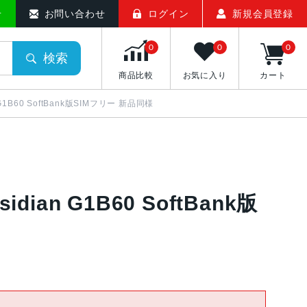
せ
お問い合わせ
ログイン
新規会員登録
0
0
0
検索
商品比較
お気に入り
カート
ian G1B60 SoftBank版SIMフリー 新品同様
bsidian G1B60 SoftBank版