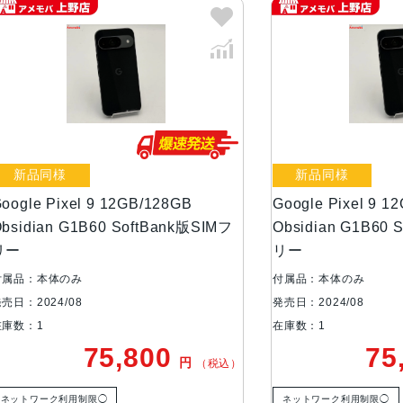
サイズ
約152.8×72.0×8.5mm
重量
約198g
液晶
約6.3インチ
様
新品同様
カラー
Obsidian
Porcelain
ixel 9 12GB/128GB
Google Pixel 9 12GB/128
Peony
n G1B60 SoftBank版SIMフ
Obsidian G1B60 SoftBa
Wintergreen
リー
体のみ
付属品：本体のみ
メモリ容量
RAM：12GB
4/08
発売日：2024/08
ROM： 128GB、256GB
在庫数：1
75,800
75,80
円
（税込）
バッテリー容量
4700mAh
ク利用制限◯
ネットワーク利用制限◯