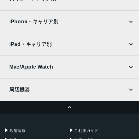
iPad Air
iPad Pro
インカメラ
OPPO
Android
docomo
au
約1050万画素
Surface
Galaxy Tab
iPhone・キャリア別
SoftBank
楽天モバイル
認証機能
Xiaomi Tablet
docomo
au
指紋認証/顔認証
Ymobile
SIMフリー
iPad・キャリア別
発売日
SoftBank
楽天モバイル
UQmobile
2024年8月22日
au
SoftBank
Ymobile
SIMフリー
Mac/Apple Watch
docomo
Wi-Fi
UQmobile
MacBook
MacBook Air
周辺機器
MacBook Pro
iMac
ページトップへ
Apple Pencil
Keyboard
Mac mini
Mac Studio
充電器
iPadケース
Mac Pro
Apple Watch
店舗情報
ご利用ガイド