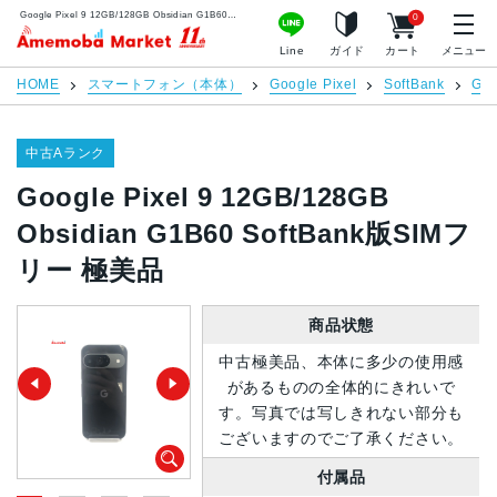
Google Pixel 9 12GB/128GB Obsidian G1B60 SoftBank版SIMフリー 極美品 | 中古スマホ販売のアメモバマーケット
0
アメモバマーケット
Line
ガイド
カート
メニュー
HOME
スマートフォン（本体）
Google Pixel
SoftBank
Goo
中古Aランク
Google Pixel 9 12GB/128GB
Obsidian G1B60 SoftBank版SIMフ
リー 極美品
商品状態
中古極美品、本体に多少の使用感
があるものの全体的にきれいで
す。写真では写しきれない部分も
ございますのでご了承ください。
付属品