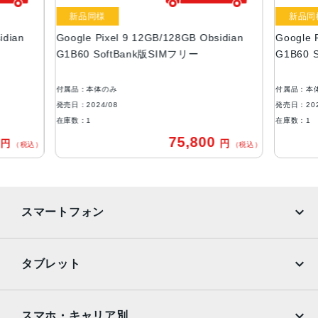
液晶
新品同様
新品同
idian
Google Pixel 9 12GB/128GB Obsidian
Google 
約6.3インチ
G1B60 SoftBank版SIMフリー
G1B60 
カラー
Obsidian
付属品：本体のみ
付属品：本
Porcelain
発売日：2024/08
発売日：202
Peony
在庫数：1
在庫数：1
Wintergreen
0
75,800
円
円
（税込）
（税込）
メモリ容量
RAM：12GB
ROM： 128GB、256GB
スマートフォン
バッテリー容量
4700mAh
iPhone
Galaxy
タブレット
アウトカメラ
Google Pixel
Xperia
Octa PD 広角：約5000万画素
iPad
iPad mini
AQUOS
Xiaomi
スマホ・キャリア別
ウルトラワイド：約4800万画素