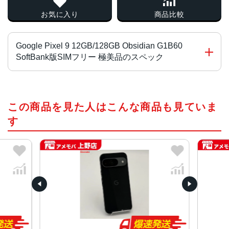
お気に入り
商品比較
Google Pixel 9 12GB/128GB Obsidian G1B60
SoftBank版SIMフリー 極美品のスペック
プロセッサ
この商品を見た人はこんな商品も見ていま
Google Tensor G4
Titan M2 セキュリティ コプロセッサ
す
OS
Android 14
サイズ
約152.8×72.0×8.5mm
重量
約198g