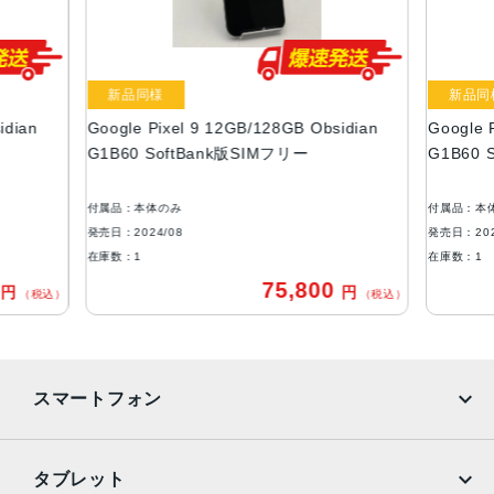
重量
約198g
液晶
新品同様
新品同
idian
Google Pixel 9 12GB/128GB Obsidian
Google 
約6.3インチ
G1B60 SoftBank版SIMフリー
G1B60 
カラー
Obsidian
付属品：本体のみ
付属品：本
Porcelain
発売日：2024/08
発売日：202
Peony
在庫数：1
在庫数：1
Wintergreen
0
75,800
円
円
（税込）
（税込）
メモリ容量
RAM：12GB
ROM： 128GB、256GB
スマートフォン
バッテリー容量
4700mAh
iPhone
Galaxy
タブレット