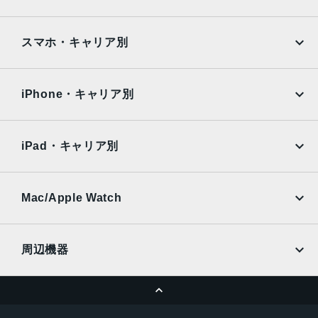
アウトカメラ
Google Pixel
Xperia
Octa PD 広角：約5000万画素
iPad
iPad mini
AQUOS
Xiaomi
スマホ・キャリア別
ウルトラワイド：約4800万画素
iPad Air
iPad Pro
インカメラ
OPPO
Android
docomo
au
約1050万画素
Surface
Galaxy Tab
iPhone・キャリア別
SoftBank
楽天モバイル
認証機能
Xiaomi Tablet
docomo
au
指紋認証/顔認証
Ymobile
SIMフリー
iPad・キャリア別
発売日
SoftBank
楽天モバイル
UQmobile
2024年8月22日
au
SoftBank
Ymobile
SIMフリー
Mac/Apple Watch
docomo
Wi-Fi
UQmobile
MacBook
MacBook Air
周辺機器
MacBook Pro
iMac
ページトップへ
Apple Pencil
Keyboard
Mac mini
Mac Studio