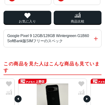
お気に入り
商品比較
Google Pixel 9 12GB/128GB Wintergreen G1B60
SoftBank版SIMフリーのスペック
プロセッサ
この商品を見た人はこんな商品も見ていま
Google Tensor G4
Titan M2 セキュリティ コプロセッサ
す
OS
Android 14
サイズ
約152.8×72.0×8.5mm