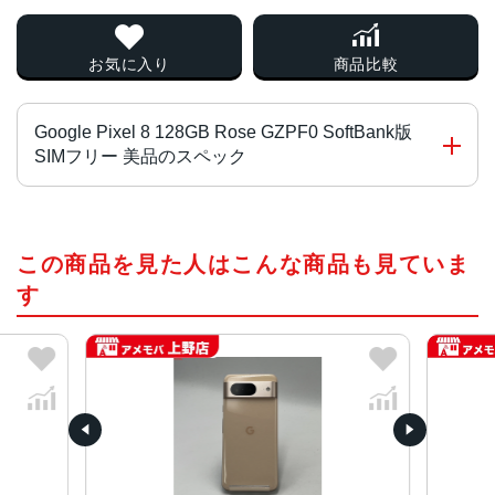
お気に入り
商品比較
Google Pixel 8 128GB Rose GZPF0 SoftBank版
SIMフリー 美品のスペック
チップ・プロセッサー
この商品を見た人はこんな商品も見ていま
Google Tensor G3
す
カラー
Obsidian
Rose
Haze
サイズ・重さ
70.8x150.5x8.9mm・187g