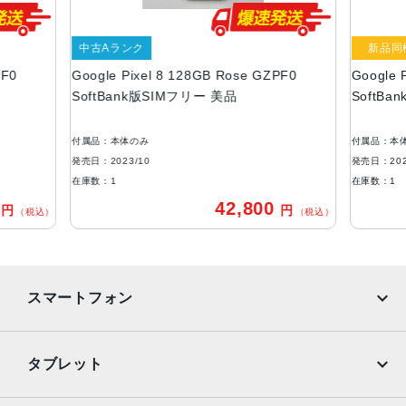
液晶
6.2インチ
中古Aランク
新品同
内蔵メモリ
PF0
Google Pixel 8 128GB Rose GZPF0
Google 
SoftBank版SIMフリー 美品
SoftBa
ROM：128GB、256GB
RAM：8GB
付属品：本体のみ
付属品：本
バッテリー容量
発売日：2023/10
発売日：202
4355ｍAh
在庫数：1
在庫数：1
0
42,800
円
円
認証機能
（税込）
（税込）
指紋/顔認証
発売日
スマートフォン
2023年10月12日
iPhone
Galaxy
タブレット
Google Pixel
Xperia