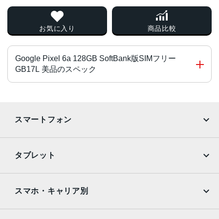
お気に入り
商品比較
Google Pixel 6a 128GB SoftBank版SIMフリー
GB17L 美品のスペック
チップ・プロセッサー
Google Tensor
スマートフォン
カラー
iPhone
Galaxy
Charcoal、Chalk、Sage
タブレット
サイズ・重さ
Google Pixel
Xperia
iPad
iPad mini
71.8x152.2x8.9mm・178g
AQUOS
Xiaomi
スマホ・キャリア別
液晶
iPad Air
iPad Pro
OPPO
Android
6.14インチ