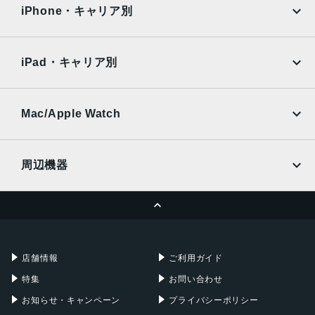
docomo
au
Surface
Galaxy Tab
iPhone・キャリア別
アウトカメラ
SoftBank
楽天モバイル
Xiaomi Tablet
12.2 メガピクセル(広角)
docomo
au
Ymobile
SIMフリー
12 メガピクセル(ウルトラワイド)
iPad・キャリア別
SoftBank
楽天モバイル
インカメラ
UQmobile
au
SoftBank
8 メガピクセル
Ymobile
SIMフリー
Mac/Apple Watch
内蔵メモリ
docomo
Wi-Fi
UQmobile
MacBook
MacBook Air
ROM：128GB
周辺機器
RAM：6GB
MacBook Pro
iMac
バッテリー容量
ページトップへ
Apple Pencil
Keyboard
Mac mini
Mac Studio
4410ｍAh
充電器
iPadケース
認証機能
Mac Pro
Apple Watch
店舗情報
ご利用ガイド
指紋認証
特集
お問い合わせ
発売日
お知らせ・キャンペーン
プライバシーポリシー