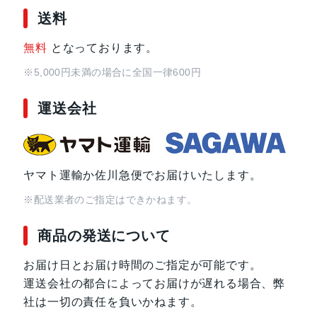
送料
サイズ・重さ
71.8x152.2x8.9mm・178g
無料
となっております。
液晶
6.14インチ
※5,000円未満の場合に全国一律600円
アウトカメラ
12.2 メガピクセル(広角)
運送会社
12 メガピクセル(ウルトラワイド)
インカメラ
8 メガピクセル
ヤマト運輸か佐川急便でお届けいたします。
内蔵メモリ
ROM：128GB
※配送業者のご指定はできかねます。
RAM：6GB
商品の発送について
バッテリー容量
4410ｍAh
お届け日とお届け時間のご指定が可能です。
運送会社の都合によってお届けが遅れる場合、弊
認証機能
指紋認証
社は一切の責任を負いかねます。