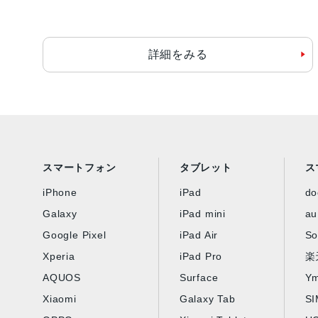
詳細をみる
スマートフォン
タブレット
ス
iPhone
iPad
d
Galaxy
iPad mini
au
Google Pixel
iPad Air
So
Xperia
iPad Pro
楽
AQUOS
Surface
Ym
Xiaomi
Galaxy Tab
S