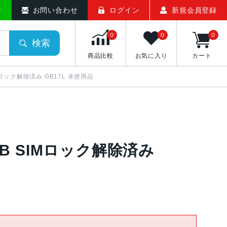
せ
お問い合わせ
ログイン
新規会員登録
0
0
0
検索
商品比較
お気に入り
カート
B SIMロック解除済み GB17L 未使用品
 128GB SIMロック解除済み