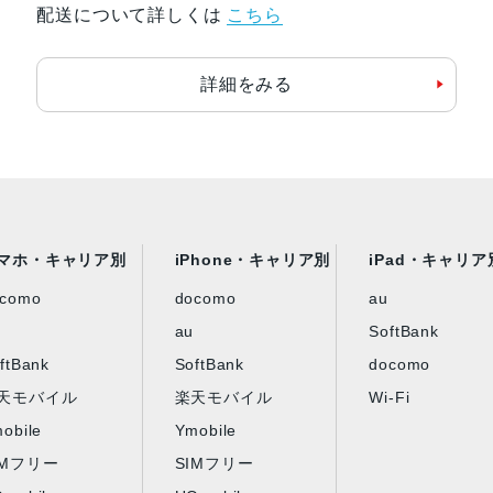
配送について詳しくは
こちら
発売日
2022年7月28日
詳細をみる
マホ・キャリア別
iPhone・キャリア別
iPad・キャリア
ocomo
docomo
au
au
SoftBank
ftBank
SoftBank
docomo
天モバイル
楽天モバイル
Wi-Fi
obile
Ymobile
IMフリー
SIMフリー