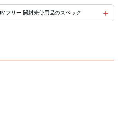
ftBank版SIMフリー 開封未使用品のスペック
ント13MP
M