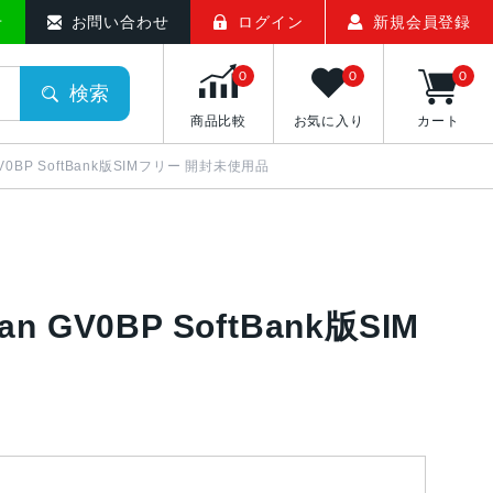
せ
お問い合わせ
ログイン
新規会員登録
0
0
0
検索
商品比較
お気に入り
カート
ian GV0BP SoftBank版SIMフリー 開封未使用品
dian GV0BP SoftBank版SIM