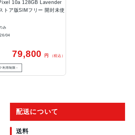
Pixel 10a 128GB Lavender
バッテリー容量
5,100mAh
 ストア版SIMフリー 開封未使
本体サイズ
73mm×153.9mm×9mm
のみ
6/04
重量
183g
79,800
円
（税込）
発売日
2026年4月14日
ク利用制限－
配送について
送料