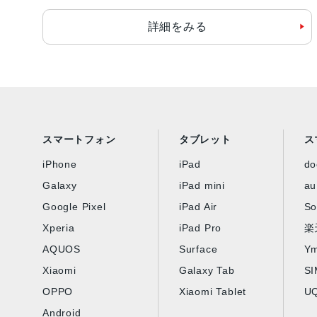
詳細をみる
スマートフォン
タブレット
ス
iPhone
iPad
d
Galaxy
iPad mini
au
Google Pixel
iPad Air
So
Xperia
iPad Pro
楽
AQUOS
Surface
Ym
Xiaomi
Galaxy Tab
S
OPPO
Xiaomi Tablet
UQ
Android