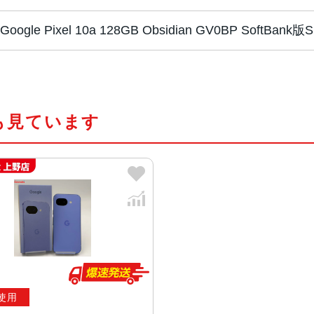
Google Pixel 10a 128GB Obsidian GV0BP So
CPU
Google Tensor G4
も見ています
画面サイズ
6.3インチ
画面解像度
2424x1080
カメラ
メイン48MP + 超広角13MP、フロ
メモリ/ストレー
8GB RAM / 128GB or 256GB RO
ジ
使用