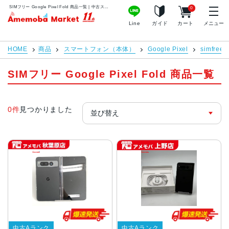
SIMフリー Google Pixel Fold 商品一覧 | 中古スマホ販売のアメモバマーケット
0
アメモバマーケット
Line
ガイド
カート
メニュー
HOME
商品
スマートフォン（本体）
Google Pixel
simfree
SIMフリー Google Pixel Fold 商品一覧
0件
見つかりました
中古Aランク
中古Aランク