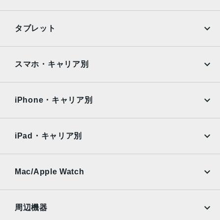
iPhone
Galaxy
タブレット
Google Pixel
Xperia
iPad
iPad mini
AQUOS
Xiaomi
スマホ・キャリア別
iPad Air
iPad Pro
OPPO
Android
docomo
au
Surface
Galaxy Tab
iPhone・キャリア別
SoftBank
楽天モバイル
Xiaomi Tablet
docomo
au
Ymobile
SIMフリー
iPad・キャリア別
SoftBank
楽天モバイル
UQmobile
au
SoftBank
Ymobile
SIMフリー
Mac/Apple Watch
docomo
Wi-Fi
UQmobile
MacBook
MacBook Air
周辺機器