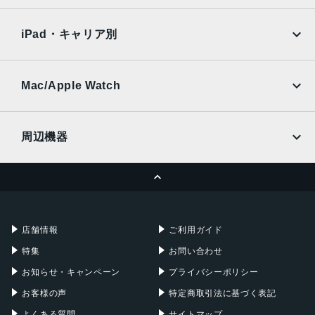
257g
SoftBank
楽天モバイル
Xiaomi Tablet
docomo
au
アウトカメラ
Ymobile
SIMフリー
iPad・キャリア別
広角カメラ：約4800万画素
SoftBank
楽天モバイル
UQmobile
ウルトラワイド カメラ：約1050万画素
au
SoftBank
望遠カメラ：約1080万画素
Ymobile
SIMフリー
Mac/Apple Watch
docomo
Wi-Fi
インカメラ
UQmobile
MacBook
MacBook Air
約1000万画素
周辺機器
メモリ容量
MacBook Pro
iMac
ページトップへ
16GB/256GB
Apple Pencil
Keyboard
Mac mini
Mac Studio
16GB/512GB
充電器
iPadケース
Mac Pro
Apple Watch
カラー
店舗情報
ご利用ガイド
Osidian、Porcelain
特集
お問い合わせ
バッテリー容量
お知らせ・キャンペーン
プライバシーポリシー
4650mAh
お客様の声
特定商取引法に基づく表記
認証機能
よくある質問
サイトマップ