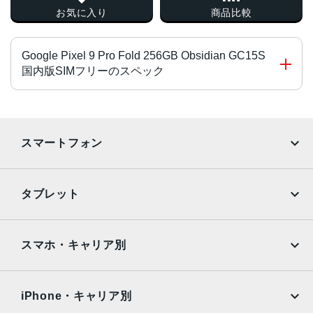
お気に入り
商品比較
Google Pixel 9 Pro Fold 256GB Obsidian GC15S
国内版SIMフリーのスペック
CPU
Google Tensor G4
スマートフォン
ディスプレイ
iPhone
Galaxy
メインディスプレイサイズ：8インチ
タブレット
サブディスプレイサイズ：6.3インチ
Google Pixel
Xperia
サイズ
iPad
iPad mini
AQUOS
Xiaomi
スマホ・キャリア別
オープン時：幅15.02×厚さ0.51×高さ15.52cm
iPad Air
iPad Pro
折りたたみ時：幅7.71×厚さ1.05×高さ15.52cm
OPPO
Android
docomo
au
重量
Surface
Galaxy Tab
iPhone・キャリア別