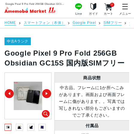
Google Pixel 9 Pro Fold 256GB Obsidian GC15S 国内版SIMフリー | 中古スマホ販売のアメモバマーケット
0
アメモバマーケット
Line
ガイド
カート
メニュー
HOME
スマートフォン（本体）
Google Pixel
SIMフリー
Go
中古Aランク
Google Pixel 9 Pro Fold 256GB
Obsidian GC15S 国内版SIMフリー
商品状態
中古品。フレームに1か所へこみ
があります。画面および画面フレ
ームに傷があります。。写真では
写しきれない部分もございますの
でご了承ください。
付属品