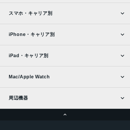
Google Pixel
Xperia
2022年10月13日
iPad
iPad mini
AQUOS
Xiaomi
スマホ・キャリア別
iPad Air
iPad Pro
OPPO
Android
docomo
au
Surface
Galaxy Tab
iPhone・キャリア別
SoftBank
楽天モバイル
Xiaomi Tablet
docomo
au
Ymobile
SIMフリー
iPad・キャリア別
SoftBank
楽天モバイル
UQmobile
au
SoftBank
Ymobile
SIMフリー
Mac/Apple Watch
docomo
Wi-Fi
UQmobile
MacBook
MacBook Air
周辺機器
MacBook Pro
iMac
ページトップへ
Apple Pencil
Keyboard
Mac mini
Mac Studio
充電器
iPadケース