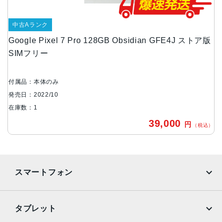
6.7インチ
中古Aランク
アウトカメラ
Google Pixel 7 Pro 128GB Obsidian GFE4J ストア版
50 メガピクセル(広角)
SIMフリー
12 メガピクセル(ウルトラワイド)
48 メガピクセル(望遠)
付属品：本体のみ
インカメラ
発売日：2022/10
10.8 メガピクセル
在庫数：1
内蔵メモリ
39,000
円
（税込）
128GB、256GB、512GB
バッテリー容量
5000mAh
スマートフォン
認証機能
指紋/顔認証
iPhone
Galaxy
タブレット
発売日