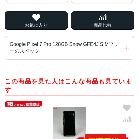
お気に入り
商品比較
Google Pixel 7 Pro 128GB Snow GFE4J SIMフリ
ーのスペック
チップ・プロセッサー
この商品を見た人はこんな商品も見ていま
Google Tensor G2
す
カラー
Hazel、Snow、Obsidian
サイズ・重さ
76.6x162.9x8.9mm・212g
液晶