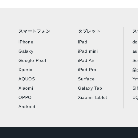
スマートフォン
タブレット
ス
iPhone
iPad
d
Galaxy
iPad mini
au
Google Pixel
iPad Air
So
Xperia
iPad Pro
楽
AQUOS
Surface
Ym
Xiaomi
Galaxy Tab
S
OPPO
Xiaomi Tablet
UQ
Android