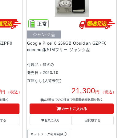
正常
ジャンク品
 GZPF0
Google Pixel 8 256GB Obsidian GZPF0
docomo版SIMフリー ジャンク品
付属品：箱のみ
発売日：2023/10
在庫なし(入荷未定)
0
21,300
円
円
（税込）
（税込）
を除く
17時までのご注文で当日発送※休日を除く
カートに入れる
する
お気に入り
比較する
ネットワーク利用制限◯