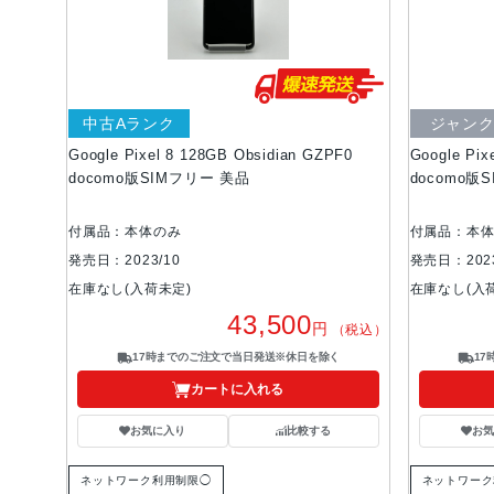
中古Aランク
ジャン
Google Pixel 8 128GB Obsidian GZPF0
Google Pix
docomo版SIMフリー 美品
docomo版
付属品：本体のみ
付属品：本
発売日：2023/10
発売日：2023
在庫なし(入荷未定)
在庫なし(入
43,500
円
（税込）
17時までのご注文で当日発送※休日を除く
1
カートに入れる
お気に入り
比較する
お
ネットワーク利用制限◯
ネットワーク