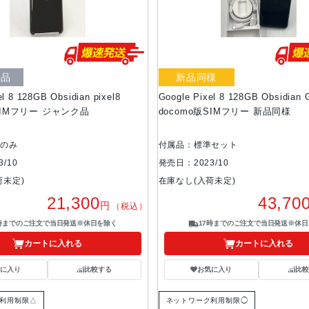
ク品
新品同様
el 8 128GB Obsidian pixel8
Google Pixel 8 128GB Obsidian
SIMフリー ジャンク品
docomo版SIMフリー 新品同様
体のみ
付属品：標準セット
/10
発売日：2023/10
荷未定)
在庫なし(入荷未定)
21,300
43,70
円
（税込）
7時までのご注文で当日発送※休日を除く
17時までのご注文で当日発送※休日
カートに入れる
カートに入れる
気に入り
比較する
お気に入り
比較
利用制限△
ネットワーク利用制限◯