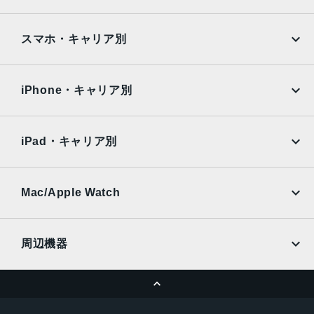
Google Pixel
Xperia
2025年2月27日
iPad
iPad mini
AQUOS
Xiaomi
スマホ・キャリア別
iPad Air
iPad Pro
OPPO
Android
docomo
au
Surface
Galaxy Tab
iPhone・キャリア別
SoftBank
楽天モバイル
Xiaomi Tablet
docomo
au
Ymobile
SIMフリー
iPad・キャリア別
SoftBank
楽天モバイル
UQmobile
au
SoftBank
Ymobile
SIMフリー
Mac/Apple Watch
docomo
Wi-Fi
UQmobile
MacBook
MacBook Air
周辺機器
MacBook Pro
iMac
ページトップへ
Apple Pencil
Keyboard
Mac mini
Mac Studio