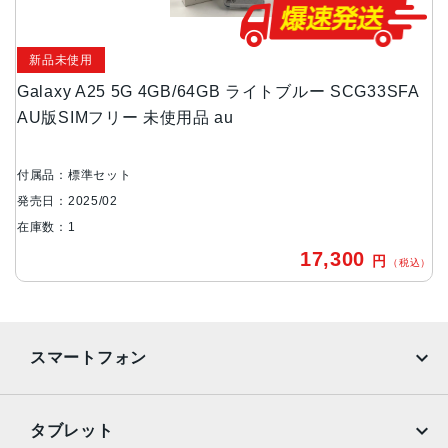
約168(H)×約78(W)×約8.5(D)mm・210g
新品未使用
背面カメラ
Galaxy A25 5G 4GB/64GB ライトブルー SCG33SFA
広角：約5000万画素
AU版SIMフリー 未使用品 au
マクロ：約200万画素
前面カメラ
付属品：標準セット
約500万画素
発売日：2025/02
バッテリー容量
在庫数：1
5000mAh
17,300
円
（税込）
メモリ容量
4GB/64GB
スマートフォン
認証機能
指紋/顔認証
iPhone
Galaxy
発売日
タブレット