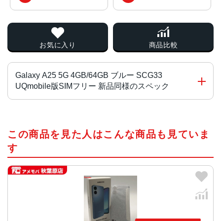
お気に入り
商品比較
Galaxy A25 5G 4GB/64GB ブルー SCG33
UQmobile版SIMフリー 新品同様のスペック
CPU
この商品を見た人はこんな商品も見ていま
MediaTek Dimensity 6100+
す
カラー
ブラック、ライドブルー、ブルー
画面サイズ
6.7インチ
サイズ・重量