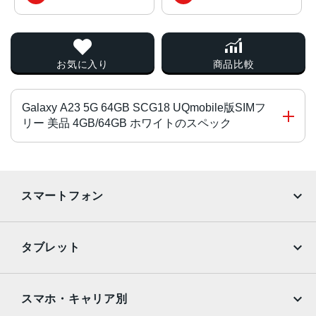
お気に入り
商品比較
Galaxy A23 5G 64GB SCG18 UQmobile版SIMフ
リー 美品 4GB/64GB ホワイトのスペック
チップ・プロセッサー
MediaTek Dimensity 700 オクタコア
スマートフォン
カラー
iPhone
Galaxy
ブラック、ホワイト、レッド
タブレット
サイズ・重さ
Google Pixel
Xperia
iPad
iPad mini
150x71x9mm・168g
AQUOS
Xiaomi
スマホ・キャリア別
液晶