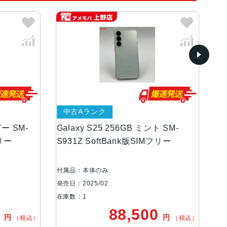
中古Aランク
中
ー SM-
Galaxy S25 256GB ミント SM-
Ga
リー
S931Z SoftBank版SIMフリー
S9
付属品：本体のみ
付属
発売日：2025/02
発売日
在庫数：1
在庫
0
88,500
円
円
（税込）
（税込）