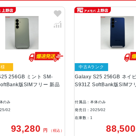
サイズ
約W71×H147×D7.2mm
重量
約162g
メモリ容量
RAM：12GB
ROM：256GB、512GB
様
中古Aランク
カラー
アイシーブルー
シルバー シャドウ
S25 256GB ミント SM-
Galaxy S25 256GB ネイビ
ネイビー
SoftBank版SIMフリー 新品
S931Z SoftBank版SIMフ
背面カメラ
超広角：約1200万画素
体のみ
付属品：本体のみ
広角：約5000万画素
5/02
発売日：2025/02
望遠：約1000万画素
在庫数：1
93,280
88,50
円
（税込）
前面カメラ
約1200万画素