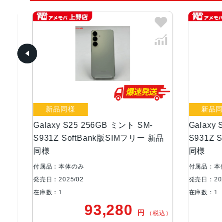
新品同様
新品同
Galaxy S25 256GB ミント SM-
Galaxy 
新品
S931Z SoftBank版SIMフリー 新品
S931Z 
同様
同様
付属品：本体のみ
付属品：本
発売日：2025/02
発売日：202
在庫数：1
在庫数：1
93,280
円
税込）
（税込）