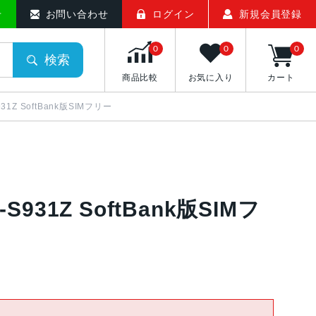
せ
お問い合わせ
ログイン
新規会員登録
0
0
0
検索
商品比較
お気に入り
カート
931Z SoftBank版SIMフリー
-S931Z SoftBank版SIMフ