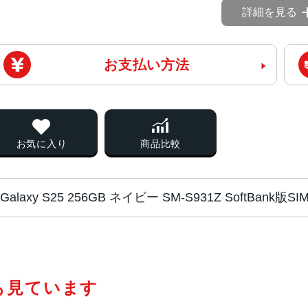
詳細を見る
お支払い方法
お気に入り
商品比較
Galaxy S25 256GB ネイビー SM-S931Z SoftBan
CPU
Snapdragon 8 Elite for Galaxy
も見ています
液晶
約6.2インチ