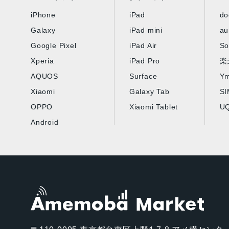
iPhone
iPad
d
Galaxy
iPad mini
au
Google Pixel
iPad Air
So
Xperia
iPad Pro
楽
AQUOS
Surface
Ym
Xiaomi
Galaxy Tab
S
OPPO
Xiaomi Tablet
UQ
Android