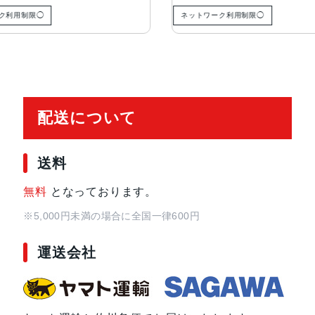
ク利用制限◯
ネットワーク利用制限◯
バッテリー容量
4000mAh
認証機能
指紋認証
顔認証
配送について
発売日
2025年2月14日
送料
無料
となっております。
※5,000円未満の場合に全国一律600円
運送会社