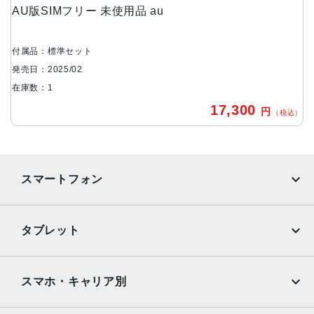
AU版SIMフリー 未使用品 au
マクロ：約200万画素
前面カメラ
付属品：標準セット
約500万画素
発売日：2025/02
バッテリー容量
在庫数：1
5000mAh
17,300
円
（税込）
メモリ容量
4GB/64GB
スマートフォン
認証機能
指紋/顔認証
iPhone
Galaxy
発売日
タブレット
Google Pixel
Xperia
2025年2月27日
iPad
iPad mini
AQUOS
Xiaomi
スマホ・キャリア別
iPad Air
iPad Pro
OPPO
Android