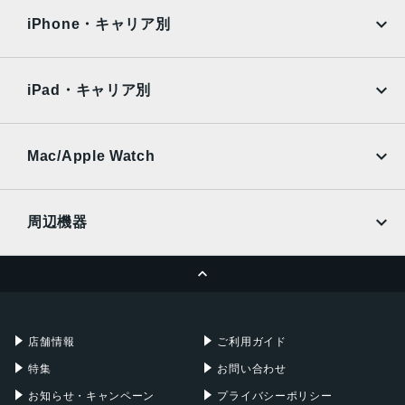
docomo
au
Surface
Galaxy Tab
iPhone・キャリア別
SoftBank
楽天モバイル
Xiaomi Tablet
docomo
au
Ymobile
SIMフリー
iPad・キャリア別
SoftBank
楽天モバイル
UQmobile
au
SoftBank
Ymobile
SIMフリー
Mac/Apple Watch
docomo
Wi-Fi
UQmobile
MacBook
MacBook Air
周辺機器
MacBook Pro
iMac
ページトップへ
Apple Pencil
Keyboard
Mac mini
Mac Studio
充電器
iPadケース
Mac Pro
Apple Watch
店舗情報
ご利用ガイド
特集
お問い合わせ
お知らせ・キャンペーン
プライバシーポリシー