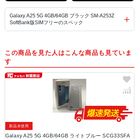
Galaxy A25 5G 4GB/64GB ブラック SM-A253Z
SoftBank版SIMフリーのスペック
CPU
この商品を見た人はこんな商品も見ていま
MediaTek Dimensity 6100+
す
カラー
ブラック、ライドブルー、ブルー
画面サイズ
6.7インチ
サイズ・重量
約168(H)×約78(W)×約8.5(D)mm・210g
新品未使用
背面カメラ
Galaxy A25 5G 4GB/64GB ライトブルー SCG33SFA
広角：約5000万画素