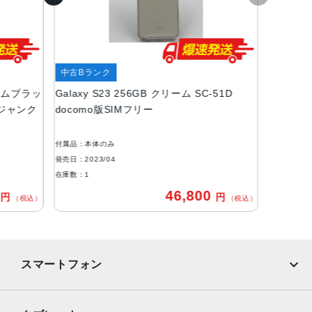
71x146x7.6mm・168g
液晶
6.1インチ
アウトカメラ
中古Bランク
ントムブラッ
Galaxy S23 256GB クリーム SC-51D
広角：約5000万画素
ー ジャンク
docomo版SIMフリー
超広角：約1200万画素
望遠：約1000万画素
付属品：本体のみ
インカメラ
発売日：2023/04
約1200万画素
在庫数：1
0
46,800
円
円
内蔵メモリ
（税込）
（税込）
ROM：256GB
RAM：8GB
バッテリー容量
スマートフォン
3900ｍAh
iPhone
Galaxy
認証機能