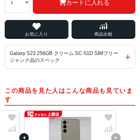
カートに入れる
お気に入り
商品比較
Galaxy S23 256GB クリーム SC-51D SIMフリー
ジャンク品のスペック
チップ・プロセッサー
この商品を見た人はこんな商品も見ていま
Qualcomm Snapdragon 8 Gen 2 Mobile Platform for Gal
axy オクタコア
す
カラー
ファントムブラック、クリーム、ラベンダー
サイズ・重さ