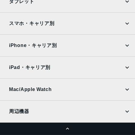
タブレット
指紋/顔認証
Google Pixel
Xperia
iPad
iPad mini
発売日
AQUOS
Xiaomi
スマホ・キャリア別
2023年4月20日
iPad Air
iPad Pro
OPPO
Android
docomo
au
Surface
Galaxy Tab
iPhone・キャリア別
SoftBank
楽天モバイル
Xiaomi Tablet
docomo
au
Ymobile
SIMフリー
iPad・キャリア別
SoftBank
楽天モバイル
UQmobile
au
SoftBank
Ymobile
SIMフリー
Mac/Apple Watch
docomo
Wi-Fi
UQmobile
MacBook
MacBook Air
周辺機器
MacBook Pro
iMac
ページトップへ
Apple Pencil
Keyboard
Mac mini
Mac Studio