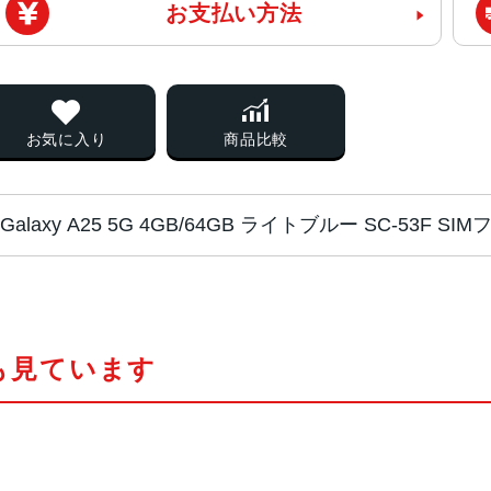
お支払い方法
お気に入り
商品比較
Galaxy A25 5G 4GB/64GB ライトブルー SC-53F
CPU
MediaTek Dimensity 6100+
も見ています
カラー
ブラック、ライドブルー、ブルー
画面サイズ
6.7インチ