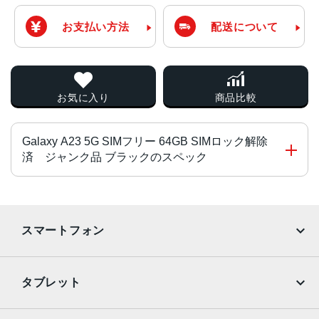
お支払い方法
配送について
お気に入り
商品比較
Galaxy A23 5G SIMフリー 64GB SIMロック解除
済 ジャンク品 ブラックのスペック
チップ・プロセッサー
MediaTek Dimensity 700 オクタコア
スマートフォン
カラー
iPhone
Galaxy
ブラック、ホワイト、レッド
タブレット
サイズ・重さ
Google Pixel
Xperia