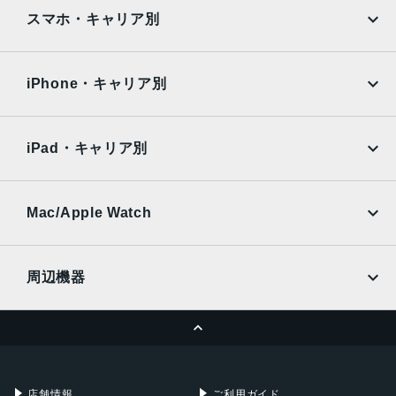
iPad
iPad mini
150x71x9mm・168g
AQUOS
Xiaomi
スマホ・キャリア別
液晶
iPad Air
iPad Pro
OPPO
Android
5.8インチ
docomo
au
Surface
Galaxy Tab
iPhone・キャリア別
アウトカメラ
SoftBank
楽天モバイル
Xiaomi Tablet
約5000万画素
docomo
au
Ymobile
SIMフリー
iPad・キャリア別
インカメラ
SoftBank
楽天モバイル
UQmobile
約500万画素
au
SoftBank
Ymobile
SIMフリー
Mac/Apple Watch
バッテリー容量
docomo
Wi-Fi
4000ｍAh
UQmobile
MacBook
MacBook Air
周辺機器
認証機能
MacBook Pro
iMac
指紋/顔認証
ページトップへ
Apple Pencil
Keyboard
発売日
Mac mini
Mac Studio
充電器
iPadケース
2022年10月27日
Mac Pro
Apple Watch
店舗情報
ご利用ガイド