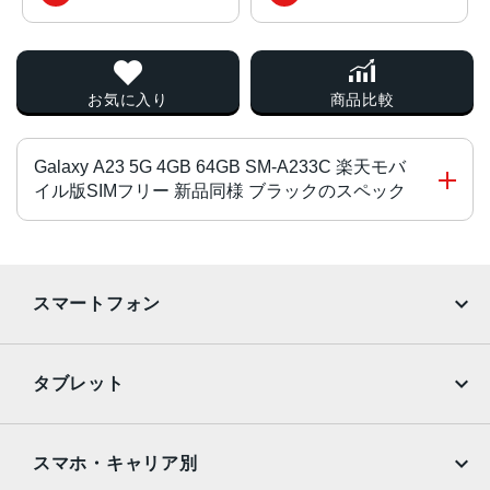
お気に入り
商品比較
Galaxy A23 5G 4GB 64GB SM-A233C 楽天モバ
イル版SIMフリー 新品同様 ブラックのスペック
チップ・プロセッサー
MediaTek Dimensity 700 オクタコア
スマートフォン
カラー
iPhone
Galaxy
ブラック、ホワイト、レッド
タブレット
サイズ・重さ
Google Pixel
Xperia
iPad
iPad mini
150x71x9mm・168g
AQUOS
Xiaomi
スマホ・キャリア別
液晶