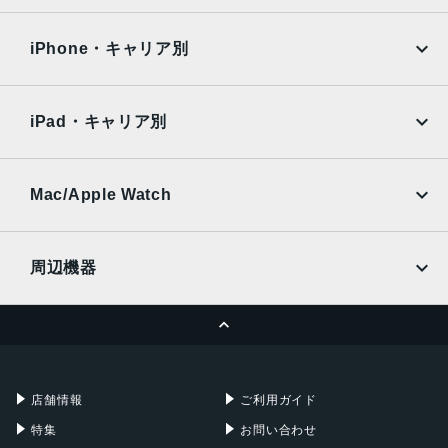
iPad Air
iPad Pro
OPPO
Android
5.8インチ
docomo
au
Surface
Galaxy Tab
iPhone・キャリア別
アウトカメラ
SoftBank
楽天モバイル
Xiaomi Tablet
約5000万画素
docomo
au
Ymobile
SIMフリー
iPad・キャリア別
インカメラ
SoftBank
楽天モバイル
UQmobile
約500万画素
au
SoftBank
Ymobile
SIMフリー
Mac/Apple Watch
バッテリー容量
docomo
Wi-Fi
4000ｍAh
UQmobile
MacBook
MacBook Air
周辺機器
認証機能
MacBook Pro
iMac
指紋/顔認証
ページトップへ
Apple Pencil
Keyboard
発売日
Mac mini
Mac Studio
充電器
iPadケース
2022年10月27日
Mac Pro
Apple Watch
店舗情報
ご利用ガイド
特集
お問い合わせ