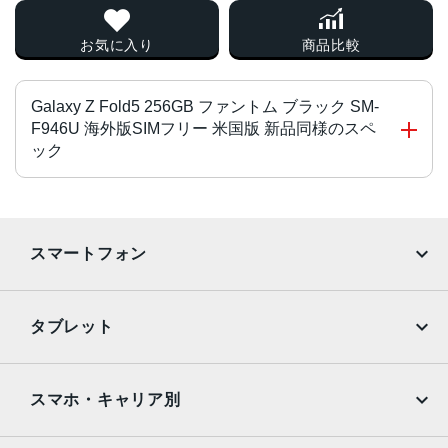
お気に入り
商品比較
Galaxy Z Fold5 256GB ファントム ブラック SM-
F946U 海外版SIMフリー 米国版 新品同様のスペ
ック
チップ・プロセッサー
Qualcomm Snapdragon 8 Gen 2 Mobile Platform for Gal
スマートフォン
axy
オクタコア
iPhone
Galaxy
タブレット
カラー
Google Pixel
Xperia
ファントムブラック、アイシーブルー、グレー
iPad
iPad mini
サイズ・重量
AQUOS
Xiaomi
スマホ・キャリア別
iPad Air
iPad Pro
129.9 X 149.9 X 6.1mm・253g
OPPO
Android