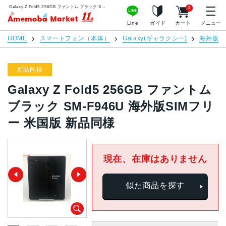
Galaxy Z Fold5 256GB ファントム ブラック SM-F946U 海外版SIMフリー 米国版 新品同様 | 中古スマホ販売のアメモバマーケット
0
アメモバマーケット
Line
ガイド
カート
メニュー
HOME
スマートフォン（本体）
Galaxy(ギャラクシー)
海外版S
新品同様
Galaxy Z Fold5 256GB ファントム
ブラック SM-F946U 海外版SIMフリ
ー 米国版 新品同様
現在、在庫はありません
似た商品を探す