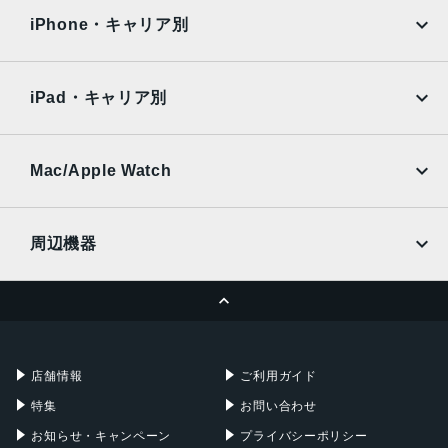
130 X 155 X 6.1mm・253g
docomo
au
Surface
Galaxy Tab
iPhone・キャリア別
130 X 155 X 9.2mm・253g
SoftBank
楽天モバイル
液晶
Xiaomi Tablet
docomo
au
Ymobile
SIMフリー
7.6インチ
iPad・キャリア別
SoftBank
楽天モバイル
内蔵メモリ
UQmobile
au
SoftBank
ROM：256GB, 512GB, 1TB
Ymobile
SIMフリー
Mac/Apple Watch
RAM：12GB
docomo
Wi-Fi
UQmobile
アウトカメラ
MacBook
MacBook Air
周辺機器
広角：約5000万画素
MacBook Pro
iMac
超広角：約1200万画素
ページトップへ
Apple Pencil
Keyboard
望遠：約1000万画素
Mac mini
Mac Studio
インカメラ
充電器
iPadケース
Mac Pro
Apple Watch
フロント：約400万画素
店舗情報
ご利用ガイド
カバー：約1000万画素
特集
お問い合わせ
バッテリー
お知らせ・キャンペーン
プライバシーポリシー