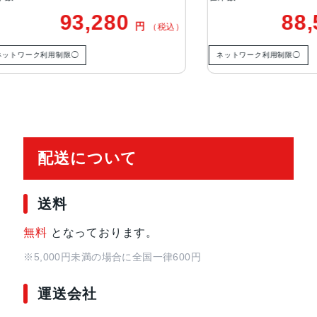
93,280
88,50
円
（税込）
前面カメラ
約1200万画素
ク利用制限◯
ネットワーク利用制限◯
バッテリー容量
4000mAh
認証機能
指紋認証
顔認証
配送について
発売日
2025年2月14日
送料
無料
となっております。
※5,000円未満の場合に全国一律600円
運送会社