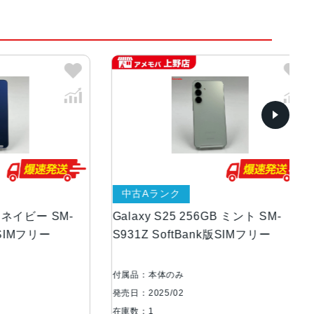
中古Aランク
中
ー SM-
Galaxy S25 256GB ミント SM-
Ga
リー
S931Z SoftBank版SIMフリー
S9
付属品：本体のみ
付属
発売日：2025/02
発売日
在庫数：1
在庫