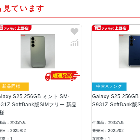
も見ています
液晶
約6.2インチ
サイズ
約W71×H147×D7.2mm
重量
約162g
メモリ容量
RAM：12GB
ROM：256GB、512GB
様
中古Aランク
カラー
アイシーブルー
シルバー シャドウ
S25 256GB ミント SM-
Galaxy S25 256GB ネイビ
ネイビー
SoftBank版SIMフリー 新品
S931Z SoftBank版SIMフ
背面カメラ
超広角：約1200万画素
体のみ
付属品：本体のみ
広角：約5000万画素
5/02
発売日：2025/02
望遠：約1000万画素
在庫数：1