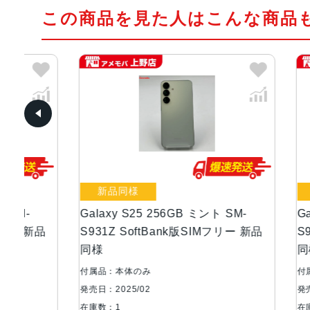
この商品を見た人はこんな商品
新品同様
新品同
Galaxy S25 256GB ミント SM-
Galaxy 
新品
S931Z SoftBank版SIMフリー 新品
S931Z 
同様
同様
付属品：本体のみ
付属品：本
発売日：2025/02
発売日：202
在庫数：1
在庫数：1