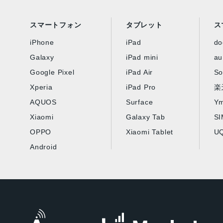
スマートフォン
タブレット
ス
iPhone
iPad
d
Galaxy
iPad mini
au
Google Pixel
iPad Air
So
Xperia
iPad Pro
楽
AQUOS
Surface
Ym
Xiaomi
Galaxy Tab
S
OPPO
Xiaomi Tablet
UQ
Android