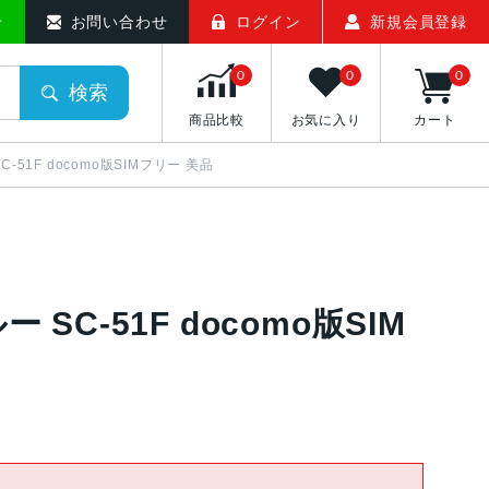
せ
お問い合わせ
ログイン
新規会員登録
0
0
0
検索
商品比較
お気に入り
カート
SC-51F docomo版SIMフリー 美品
ー SC-51F docomo版SIM