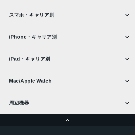
指紋/顔認証
Google Pixel
Xperia
iPad
iPad mini
発売日
AQUOS
Xiaomi
スマホ・キャリア別
2023年4月20日
iPad Air
iPad Pro
OPPO
Android
docomo
au
Surface
Galaxy Tab
iPhone・キャリア別
SoftBank
楽天モバイル
Xiaomi Tablet
docomo
au
Ymobile
SIMフリー
iPad・キャリア別
SoftBank
楽天モバイル
UQmobile
au
SoftBank
Ymobile
SIMフリー
Mac/Apple Watch
docomo
Wi-Fi
UQmobile
MacBook
MacBook Air
周辺機器
MacBook Pro
iMac
ページトップへ
Apple Pencil
Keyboard
Mac mini
Mac Studio
充電器
iPadケース