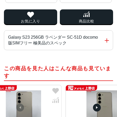
お気に入り
商品比較
Galaxy S23 256GB ラベンダー SC-51D docomo
版SIMフリー 極美品のスペック
チップ・プロセッサー
この商品を見た人はこんな商品も見ていま
Qualcomm Snapdragon 8 Gen 2 Mobile Platform for Gal
axy オクタコア
す
カラー
ファントムブラック、クリーム、ラベンダー
サイズ・重さ
71x146x7.6mm・168g