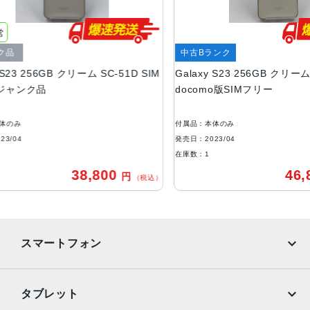
液晶
6.1インチ
正常
アウトカメラ
ジャンク品
GB ファントムブラッ
Galaxy S23 256GB クリーム SC-51D SIM
G
広角：約5000万画素
IMフリー ジャンク
フリー ジャンク品
d
超広角：約1200万画素
望遠：約1000万画素
です
付属品：本体のみ
付
インカメラ
発売日：2023/04
発
約1200万画素
在庫数：1
在
,800
38,800
円
円
内蔵メモリ
（税込）
（税込）
ROM：256GB
RAM：8GB
バッテリー容量
スマートフォン
3900ｍAh
iPhone
Galaxy
認証機能
タブレット