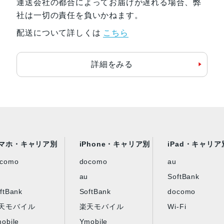
運送会社の都合によってお届けが遅れる場合、弊
発売日
2020年3月25日
社は一切の責任を負いかねます。
配送について詳しくは
こちら
詳細をみる
マホ・キャリア別
iPhone・キャリア別
iPad・キャリア
ocomo
docomo
au
au
SoftBank
ftBank
SoftBank
docomo
天モバイル
楽天モバイル
Wi-Fi
obile
Ymobile