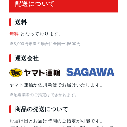
配送について
カラー
クラウド ホワイト、クラウド ブル
送料
サイズ・重さ
69x152x9.2mm・163g
無料
となっております。
液晶
6.2インチ
※5,000円未満の場合に全国一律600円
アウトカメラ
広角：約1200万画素、超広角：約1
運送会社
インカメラ
約1000万画素
ヤマト運輸か佐川急便でお届けいたします。
内蔵メモリ
128GB
※配送業者のご指定はできかねます。
バッテリー容量
4000mAh
商品の発送について
認証機能
指紋/顔認証
お届け日とお届け時間のご指定が可能です。