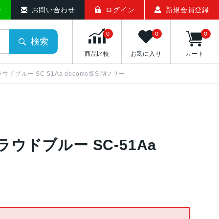
せ
お問い合わせ
ログイン
新規会員登録
0
0
0
検索
商品比較
お気に入り
カート
B クラウドブルー SC-51Aa docomo版SIMフリー
B クラウドブルー SC-51Aa