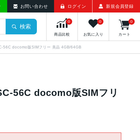
せ
お問い合わせ
ログイン
新規会員登録
0
0
0
検索
商品比較
お気に入り
カート
SC-56C docomo版SIMフリー 美品 4GB/64GB
 SC-56C docomo版SIMフリ