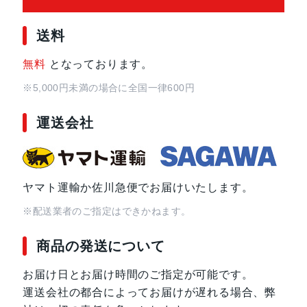
送料
サイズ・重さ
150x71x9mm・168g
無料
となっております。
液晶
5.8インチ
※5,000円未満の場合に全国一律600円
アウトカメラ
約5000万画素
運送会社
インカメラ
約500万画素
ヤマト運輸か佐川急便でお届けいたします。
バッテリー容量
4000ｍAh
※配送業者のご指定はできかねます。
認証機能
指紋/顔認証
商品の発送について
発売日
2022年10月27日
お届け日とお届け時間のご指定が可能です。
運送会社の都合によってお届けが遅れる場合、弊