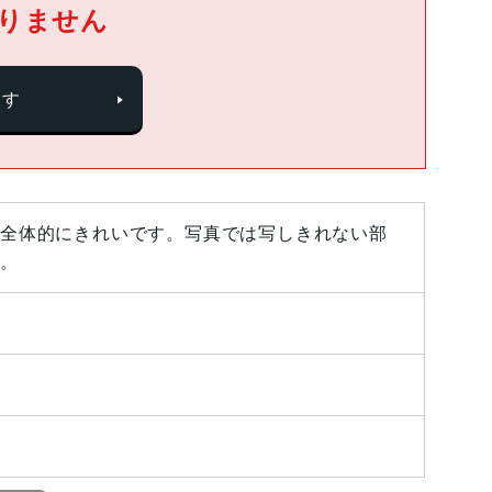
りません
探す
全体的にきれいです。写真では写しきれない部
。