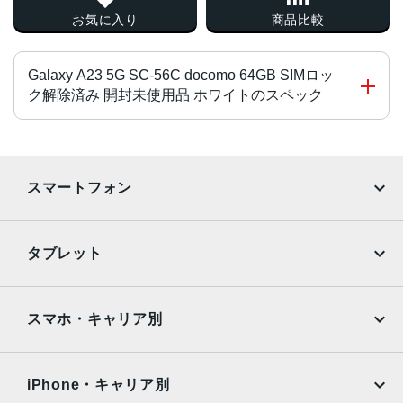
お気に入り
商品比較
Galaxy A23 5G SC-56C docomo 64GB SIMロッ
ク解除済み 開封未使用品 ホワイトのスペック
チップ・プロセッサー
MediaTek Dimensity 700 オクタコア
スマートフォン
カラー
iPhone
Galaxy
ブラック、ホワイト、レッド
タブレット
サイズ・重さ
Google Pixel
Xperia
iPad
iPad mini
150x71x9mm・168g
AQUOS
Xiaomi
スマホ・キャリア別
液晶
iPad Air
iPad Pro
OPPO
Android
5.8インチ
docomo
au
Surface
Galaxy Tab
iPhone・キャリア別
アウトカメラ