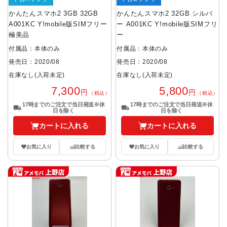
かんたんスマホ2 3GB 32GB
かんたんスマホ2 32GB シルバ
A001KC Y!mobile版SIMフリー
ー A001KC Y!mobile版SIMフリ
極美品
ー
付属品：本体のみ
付属品：本体のみ
発売日：2020/08
発売日：2020/08
在庫なし(入荷未定)
在庫なし(入荷未定)
7,300
5,800
円
円
（税込）
（税込）
17時までのご注文で当日発送※休
17時までのご注文で当日発送※休
日を除く
日を除く
カートに入れる
カートに入れる
お気に入り
比較する
お気に入り
比較する