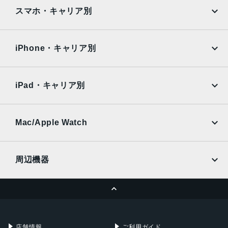
iPad
iPad mini
AQUOS
Xiaomi
スマホ・キャリア別
iPad Air
iPad Pro
OPPO
Android
docomo
au
Surface
Galaxy Tab
iPhone・キャリア別
SoftBank
楽天モバイル
Xiaomi Tablet
docomo
au
Ymobile
SIMフリー
iPad・キャリア別
SoftBank
楽天モバイル
UQmobile
au
SoftBank
Ymobile
SIMフリー
Mac/Apple Watch
docomo
Wi-Fi
UQmobile
MacBook
MacBook Air
周辺機器
MacBook Pro
iMac
ページトップへ
Apple Pencil
Keyboard
Mac mini
Mac Studio
充電器
iPadケース
Mac Pro
Apple Watch
店舗情報
ご利用ガイド