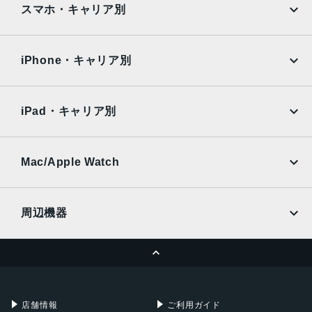
AQUOS
Xiaomi
スマホ・キャリア別
iPad Air
iPad Pro
OPPO
Android
docomo
au
Surface
Galaxy Tab
iPhone・キャリア別
SoftBank
楽天モバイル
Xiaomi Tablet
docomo
au
Ymobile
SIMフリー
iPad・キャリア別
SoftBank
楽天モバイル
UQmobile
au
SoftBank
Ymobile
SIMフリー
Mac/Apple Watch
docomo
Wi-Fi
UQmobile
MacBook
MacBook Air
周辺機器
MacBook Pro
iMac
ページトップへ
Apple Pencil
Keyboard
Mac mini
Mac Studio
充電器
iPadケース
Mac Pro
Apple Watch
店舗情報
ご利用ガイド