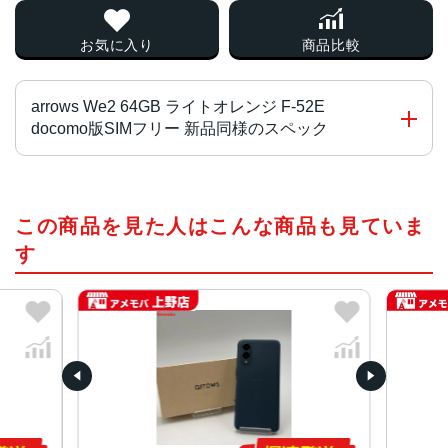
お気に入り
商品比較
arrows We2 64GB ライトオレンジ F-52E
docomo版SIMフリー 新品同様のスペック
CPU
この商品を見た人はこんな商品も見ていま
MediaTek Dimensity 7025
す
ディスプレイ
約6.1インチ TFT液晶 (HD+ 1560×720)
メモリ/ストレージ
4GB RAM / 64GB ROM
カメラ
アウトカメラ：約5010万画素 (メイン) + 約190万画素 (マ