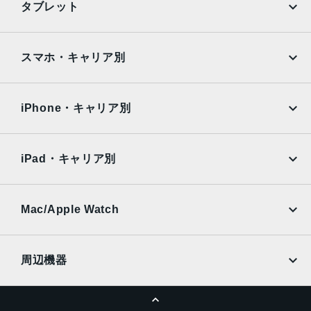
タブレット
Google Pixel
Xperia
iPad
iPad mini
AQUOS
Xiaomi
スマホ・キャリア別
iPad Air
iPad Pro
OPPO
Android
docomo
au
Surface
Galaxy Tab
iPhone・キャリア別
SoftBank
楽天モバイル
Xiaomi Tablet
docomo
au
Ymobile
SIMフリー
iPad・キャリア別
SoftBank
楽天モバイル
UQmobile
au
SoftBank
Ymobile
SIMフリー
Mac/Apple Watch
docomo
Wi-Fi
UQmobile
MacBook
MacBook Air
周辺機器
MacBook Pro
iMac
ページトップへ
Apple Pencil
Keyboard
Mac mini
Mac Studio