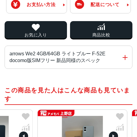
お支払い方法
配送について
お気に入り
商品比較
arrows We2 4GB/64GB ライトブルー F-52E
docomo版SIMフリー 新品同様のスペック
CPU
この商品を見た人はこんな商品も見ていま
MediaTek Dimensity 7025
す
ディスプレイ
約6.1インチ TFT液晶 (HD+ 1560×720)
メモリ/ストレージ
4GB RAM / 64GB ROM