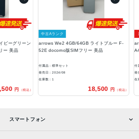
カメラ
アウトカメラ：約5010万画素 (メイン) + 約190万画素 (マ
クロ)
インカメラ：約800万画素
中古Aランク
新品
バッテリー容量
イビーグリーン
arrows We2 4GB/64GB ライトブルー F-
arro
 美品
52E docomo版SIMフリー 美品
A402
4,500mAh
本体サイズ
付属品：標準セット
付属品：
約155×73×8.9mm
発売日：2024/08
発売日：2
在庫数：1
在庫数：
重量
00
18,500
円
円
（税込）
（税込）
約179g
発売日
2024年8月16日
スマートフォン
iPhone
Galaxy