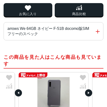
お気に入り
商品比較
arrows We 64GB ネイビー F-51B docomo版SIM
フリーのスペック
チップ・プロセッサー
この商品を見た人はこんな商品も見ていま
Qualcomm Snapdragon 480 5G
す
カラー
ホワイト、レッド、ネイビー、パープル、ブラック、ロー
ズゴールド、ターコイズ
サイズ・重さ
71x147x10.2mm・172g
液晶