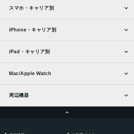
iPad
iPad mini
AQUOS
Xiaomi
2021年12月3日
スマホ・キャリア別
iPad Air
iPad Pro
OPPO
Android
docomo
au
Surface
Galaxy Tab
iPhone・キャリア別
SoftBank
楽天モバイル
Xiaomi Tablet
docomo
au
Ymobile
SIMフリー
iPad・キャリア別
SoftBank
楽天モバイル
UQmobile
au
SoftBank
Ymobile
SIMフリー
Mac/Apple Watch
docomo
Wi-Fi
UQmobile
MacBook
MacBook Air
周辺機器
MacBook Pro
iMac
ページトップへ
Apple Pencil
Keyboard
Mac mini
Mac Studio
充電器
iPadケース
Mac Pro
Apple Watch