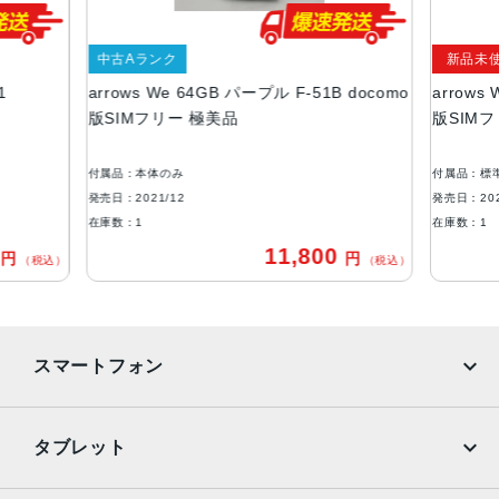
5.7インチ
アウトカメラ
中古Aランク
新品未
1
arrows We 64GB パープル F-51B docomo
arrows
広角：約1310万画素
版SIMフリー 極美品
版SIM
マクロ：約190万画素
内蔵メモリ
付属品：本体のみ
付属品：標
ROM：64GB
発売日：2021/12
発売日：202
RAM：4GB
在庫数：1
在庫数：1
0
11,800
円
円
外部メモリ最大容量
（税込）
（税込）
1024GB（microSDXCメモリーカード）
バッテリー容量
スマートフォン
4000ｍAh
認証機能
iPhone
Galaxy
タブレット
指紋認証
Google Pixel
Xperia
発売日