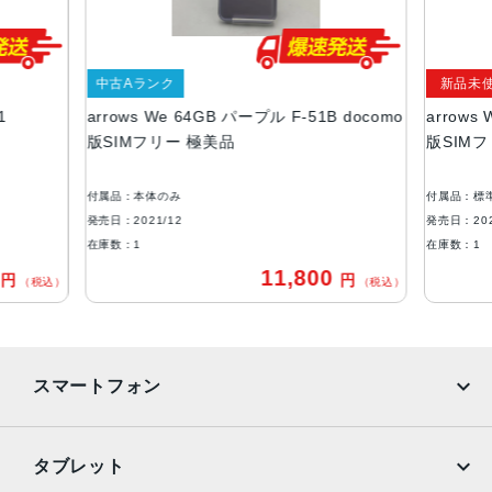
液晶
5.7インチ
アウトカメラ
中古Aランク
新品未
1
arrows We 64GB パープル F-51B docomo
arrows
広角：約1310万画素
版SIMフリー 極美品
版SIM
マクロ：約190万画素
内蔵メモリ
付属品：本体のみ
付属品：標
ROM：64GB
発売日：2021/12
発売日：202
RAM：4GB
在庫数：1
在庫数：1
0
11,800
円
円
外部メモリ最大容量
（税込）
（税込）
1024GB（microSDXCメモリーカード）
バッテリー容量
スマートフォン
4000ｍAh
認証機能
iPhone
Galaxy
タブレット
指紋認証