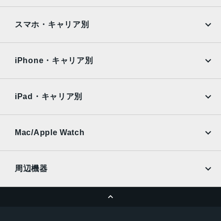
Google Pixel
Xperia
発売日
iPad
iPad mini
AQUOS
Xiaomi
2021年12月3日
スマホ・キャリア別
iPad Air
iPad Pro
OPPO
Android
docomo
au
Surface
Galaxy Tab
iPhone・キャリア別
SoftBank
楽天モバイル
Xiaomi Tablet
docomo
au
Ymobile
SIMフリー
iPad・キャリア別
SoftBank
楽天モバイル
UQmobile
au
SoftBank
Ymobile
SIMフリー
Mac/Apple Watch
docomo
Wi-Fi
UQmobile
MacBook
MacBook Air
周辺機器
MacBook Pro
iMac
ページトップへ
Apple Pencil
Keyboard
Mac mini
Mac Studio
充電器
iPadケース