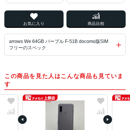
お気に入り
商品比較
arrows We 64GB パープル F-51B docomo版SIM
フリーのスペック
チップ・プロセッサー
この商品を見た人はこんな商品も見ていま
Qualcomm Snapdragon 480 5G
す
カラー
ホワイト、レッド、ネイビー、パープル、ブラック、ロー
ズゴールド、ターコイズ
サイズ・重さ
71x147x10.2mm・172g