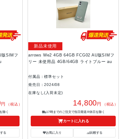
新品未使用
 AU版SIMフ
arrows We2 4GB 64GB FCG02 AU版SIMフ
u
リー 未使用品 4GB/64GB ライトブルー au
付属品：標準セット
発売日：2024/08
在庫なし(入荷未定)
0
14,800
円
円
（税込）
（税込）
を除く
17時までのご注文で当日発送※休日を除く
カートに入れる
する
お気に入り
比較する