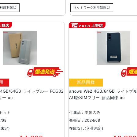
利用制限◯
ネットワーク利用制限◯
用
新品同様
e2 4GB/64GB ライトブルー FCG02
arrows We2 4GB/64GB ライトブ
リー au
AU版SIMフリー 新品同様 au
セット
付属品：本体のみ
/08
発売日：2024/08
未定)
在庫なし(入荷未定)