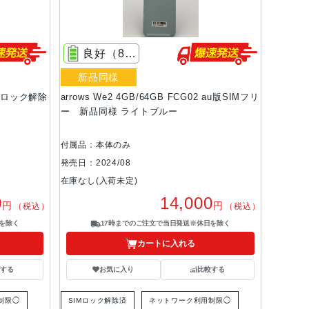
良好（80%以上）
新品同様
SIMロック解除
arrows We2 4GB/64GB FCG02 au版SIMフリ
ー 新品同様 ライトブルー
付属品：本体のみ
発売日：2024/08
在庫なし(入荷未定)
0
14,000
円
円
（税込）
（税込）
を除く
17時までのご注文で当日発送※休日を除く
カートに入れる
する
お気に入り
比較する
制限◯
SIMロック解除済
ネットワーク利用制限◯