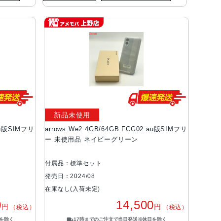
新品未使用
 au版SIMフリ
arrows We2 4GB/64GB FCG02 au版SIMフリ
ー 未使用品 ネイビーグリーン
付属品：標準セット
発売日：2024/08
在庫なし(入荷未定)
0
14,500
円
円
（税込）
（税込）
を除く
17時までのご注文で当日発送※休日を除く