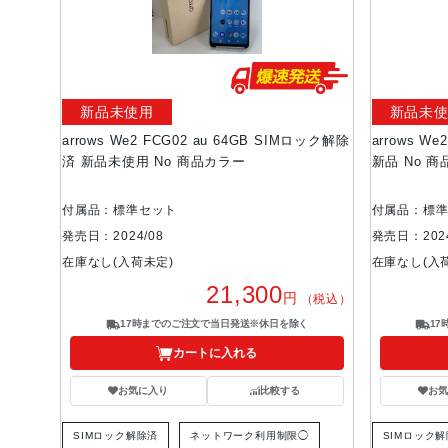
新品未使用
新品未
arrows We2 FCG02 au 64GB SIMロック解除
arrows W
済 新品未使用 No 商品カラー
新品 No 商
付属品：標準セット
付属品：標
発売日：2024/08
発売日：2024
在庫なし(入荷未定)
在庫なし(入
21,300
円
（税込）
17時までのご注文で当日発送※休日を除く
1
カートに入れる
お気に入り
比較する
お
SIMロック解除済
ネットワーク利用制限◯
SIMロック