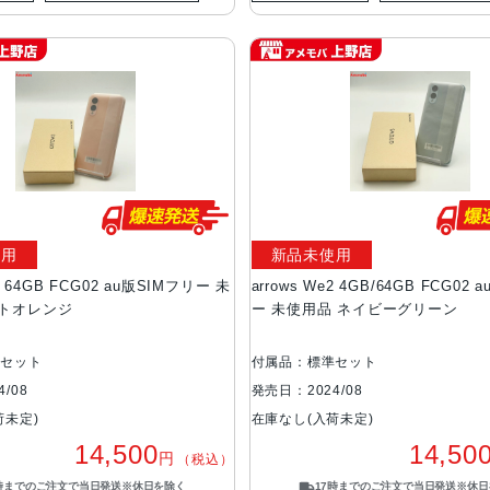
使用
新品未使用
e2 64GB FCG02 au版SIMフリー 未
arrows We2 4GB/64GB FCG02
イトオレンジ
ー 未使用品 ネイビーグリーン
準セット
付属品：標準セット
/08
発売日：2024/08
荷未定)
在庫なし(入荷未定)
14,500
14,50
円
（税込）
7時までのご注文で当日発送※休日を除く
17時までのご注文で当日発送※休日