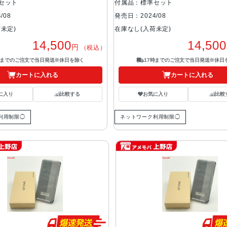
セット
付属品：標準セット
/08
発売日：2024/08
未定)
在庫なし(入荷未定)
14,500
14,500
円
（税込）
時までのご注文で当日発送※休日を除く
17時までのご注文で当日発送※休日
カートに入れる
カートに入れる
に入り
比較する
お気に入り
比較
利用制限◯
ネットワーク利用制限◯