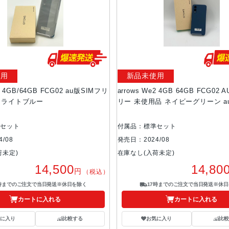
使用
新品未使用
2 4GB/64GB FCG02 au版SIMフリ
arrows We2 4GB 64GB FCG02
 ライトブルー
リー 未使用品 ネイビーグリーン a
準セット
付属品：標準セット
/08
発売日：2024/08
荷未定)
在庫なし(入荷未定)
14,500
14,80
円
（税込）
7時までのご注文で当日発送※休日を除く
17時までのご注文で当日発送※休日
カートに入れる
カートに入れる
気に入り
比較する
お気に入り
比較