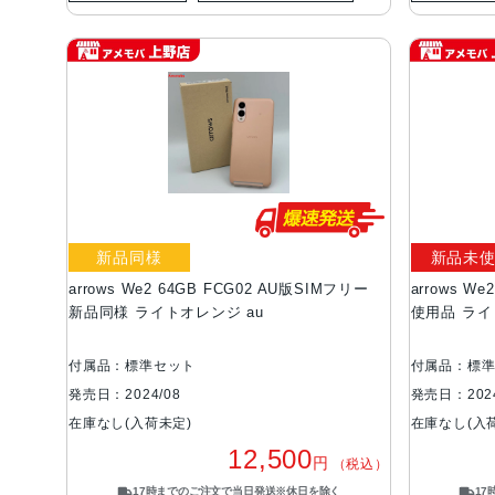
新品同様
新品未
arrows We2 64GB FCG02 AU版SIMフリー
arrows W
新品同様 ライトオレンジ au
使用品 ラ
付属品：標準セット
付属品：標
発売日：2024/08
発売日：2024
在庫なし(入荷未定)
在庫なし(入
12,500
円
（税込）
17時までのご注文で当日発送※休日を除く
1