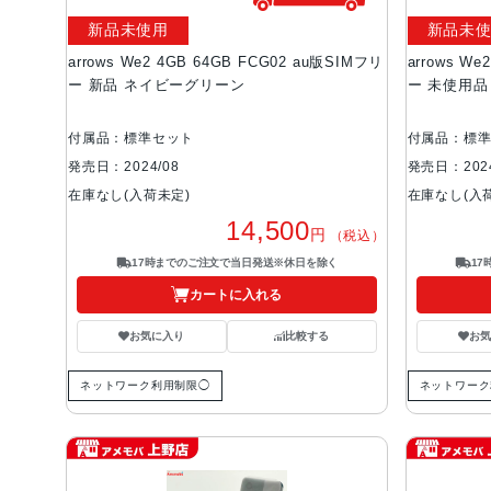
新品未使用
新品未
arrows We2 4GB 64GB FCG02 au版SIMフリ
arrows We
ー 新品 ネイビーグリーン
ー 未使用品
付属品：標準セット
付属品：標
発売日：2024/08
発売日：2024
在庫なし(入荷未定)
在庫なし(入
14,500
円
（税込）
17時までのご注文で当日発送※休日を除く
1
カートに入れる
お気に入り
比較する
お
ネットワーク利用制限◯
ネットワーク