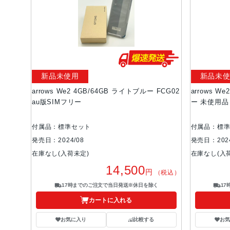
新品未使用
新品未
arrows We2 4GB/64GB ライトブルー FCG02
arrows We
au版SIMフリー
ー 未使用品
付属品：標準セット
付属品：標
発売日：2024/08
発売日：2024
在庫なし(入荷未定)
在庫なし(入
14,500
円
（税込）
17時までのご注文で当日発送※休日を除く
1
カートに入れる
お気に入り
比較する
お