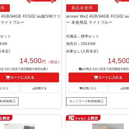
使用
新品未使用
2 4GB/64GB FCG02 au版SIMフリ
arrows We2 4GB/64GB FCG02
 ライトブルー
ー 未使用品 ライトブルー
準セット
付属品：標準セット
/08
発売日：2024/08
荷未定)
在庫なし(入荷未定)
14,500
14,50
円
（税込）
7時までのご注文で当日発送※休日を除く
17時までのご注文で当日発送※休日
カートに入れる
カートに入れる
気に入り
比較する
お気に入り
比較
利用制限◯
ネットワーク利用制限◯