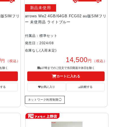
新品未使用
 au版SIMフリ
arrows We2 4GB/64GB FCG02 au版SIMフリ
ー 未使用品 ライトブルー
付属品：標準セット
発売日：2024/08
在庫なし(入荷未定)
0
14,500
円
円
（税込）
（税込）
を除く
17時までのご注文で当日発送※休日を除く
カートに入れる
する
お気に入り
比較する
ネットワーク利用制限◯