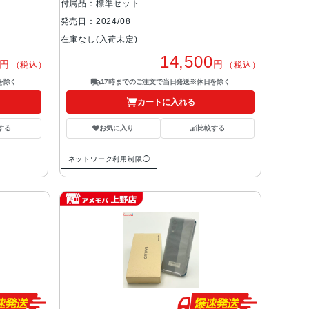
付属品：標準セット
発売日：2024/08
在庫なし(入荷未定)
14,500
円
円
（税込）
（税込）
を除く
17時までのご注文で当日発送※休日を除く
カートに入れる
する
お気に入り
比較する
ネットワーク利用制限◯