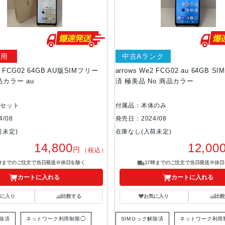
使用
中古Aランク
e2 FCG02 64GB AU版SIMフリー
arrows We2 FCG02 au 64GB 
品カラー au
済 極美品 No 商品カラー
準セット
付属品：本体のみ
/08
発売日：2024/08
荷未定)
在庫なし(入荷未定)
14,800
12,00
円
（税込）
7時までのご注文で当日発送※休日を除く
17時までのご注文で当日発送※休日
カートに入れる
カートに入れる
気に入り
比較する
お気に入り
比較
解除済
ネットワーク利用制限◯
SIMロック解除済
ネットワーク利用