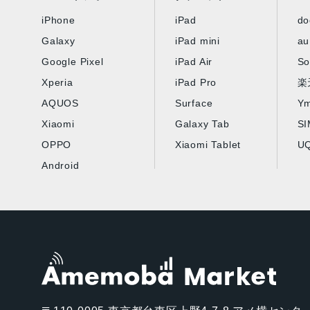
iPhone
iPad
d
Galaxy
iPad mini
au
Google Pixel
iPad Air
So
Xperia
iPad Pro
楽
AQUOS
Surface
Ym
Xiaomi
Galaxy Tab
S
OPPO
Xiaomi Tablet
UQ
Android