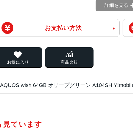
詳細を見る
お支払い方法
お気に入り
商品比較
AQUOS wish 64GB オリープグリーン A104SH Y!m
チップ・プロセッ
Qualcomm Snapdragon 480 5
サー
も見ています
カラー
チャコール、アイボリー、オリーブ