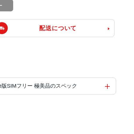
配送について
obile版SIMフリー 極美品のスペック
G オクタコア
グリーン