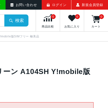
せ
お問い合わせ
ログイン
新規会員登録
0
0
0
検索
商品比較
お気に入り
カート
Y!mobile版SIMフリー 極美品
ーン A104SH Y!mobile版